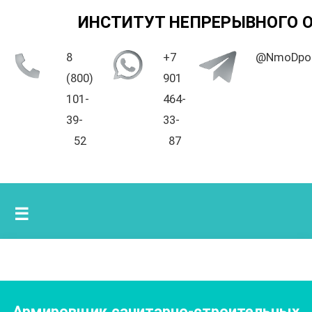
ИНСТИТУТ НЕПРЕРЫВНОГО 
8
+7
@NmoDpo
(800)
901
101-
464-
39-
33-
52
87
☰
Армировщик санитарно-строительных