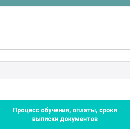
армированных конструкций, что
позволяет применять полученные
знания на практике в реальных
условиях. Особое внимание уделяется
вопросам
экономической
эффективности
и оптимизации
производственных процессов.
В процессе обучения вы ознакомитесь с
новейшими разработками и
тенденциями в сфере армирования, что
позволит вам оставаться в курсе
Процесс обучения, оплаты, сроки
последних новшеств и применять их в
выписки документов
своей профессиональной
деятельности. Также рассматриваются