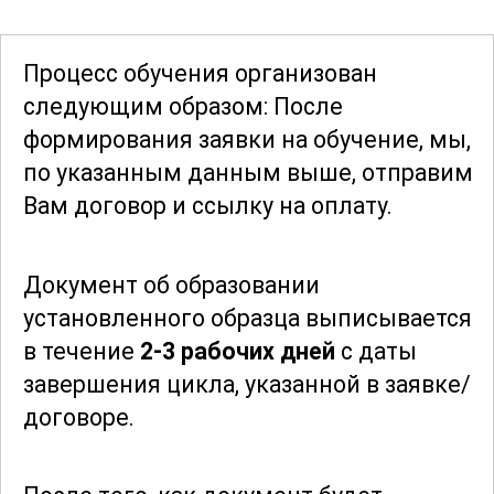
вопросы экологичности и
долговечности армированных
Процесс обучения организован
конструкций.
следующим образом: После
формирования заявки
на обучение, мы,
По завершении курса вы будете
по указанным данным выше, отправим
обладать глубокими знаниями и
Вам договор и ссылку на оплату.
навыками, необходимыми для работы
в области армирования санитарно-
Документ об образовании
строительных изделий. Эти знания
установленного образца выписывается
помогут вам успешно справляться с
в течение
2-3 рабочих дней
с даты
задачами любой сложности и
завершения цикла, указанной в заявке/
достигать высоких результатов в своей
договоре.
профессиональной деятельности.
Этот курс предназначен для тех, кто