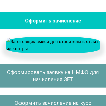
их функциональных характеристик и
способов применения в строительстве.
Оформить зачисление
Вы узнаете, как правильно выбирать
материалы для армирования, а также
как учитывать их свойства при
проектировании и монтаже санитарно-
строительных изделий. Важной частью
курса является анализ технических
требований и стандартов,
Сформировать заявку на НМФО для
регулирующих
качество выполнения
начисления ЗЕТ
работ
и безопасность конструкций.
Также, курс включает изучение
Оформить зачисление на курс
методов расчета и проектирования