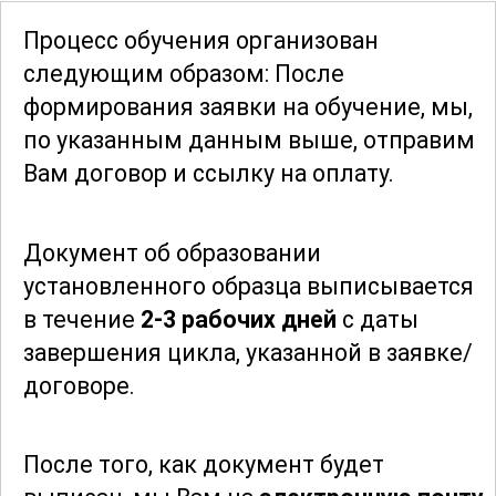
оборудования и проведение
Процесс обучения организован
регулярных проверок.
следующим образом: После
формирования заявки
на обучение, мы,
Также в рамках курса рассматриваются
по указанным данным выше, отправим
экономические аспекты бакелизации.
Вам договор и ссылку на оплату.
Участники узнают, как оптимизировать
производственный процесс, снизить
Документ об образовании
затраты и улучшить качество
установленного образца выписывается
продукции. Это позволит не только
в течение
2-3 рабочих дней
с даты
повысить эффективность, но и
завершения цикла, указанной в заявке/
обеспечить конкурентоспособность на
договоре.
рынке.
Курс "Бакелизаторщик" подходит как
После того, как документ будет
для начинающих специалистов, так и