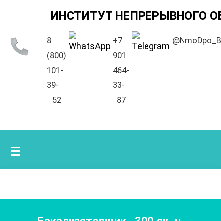
ИНСТИТУТ НЕПРЕРЫВНОГО О
8
+7
@NmoDpo_B
(800)
901
101-
464-
39-
33-
52
87
☰
Бакелизаторщик
,
300
ак. ч.