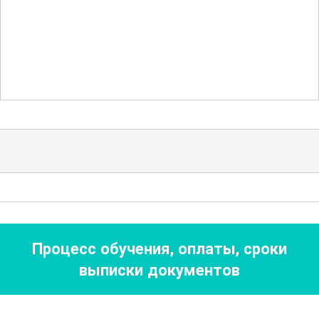
информацию о последних тенденциях
и новинках в этой области, что поможет
им оставаться конкурентоспособными
на рынке.
Важной частью курса является
изучение вопросов безопасности и
охраны труда. Правильная организация
рабочего процесса и соблюдение
требований безопасности являются
ключевыми аспектами для
Процесс обучения, оплаты, сроки
предотвращения аварий и обеспечения
выписки документов
здоровья работников. Курс охватывает
все необходимые аспекты, включая
использование защитного