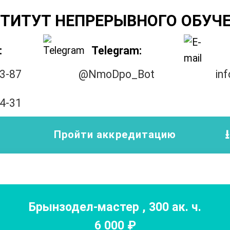
ТИТУТ НЕПРЕРЫВНОГО ОБУЧ
:
Telegram:
33-87
@NmoDpo_Bot
in
14-31
Пройти аккредитацию
Брынзодел-мастер
,
300
ак. ч.
6 000
₽