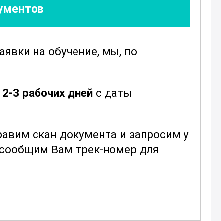
кументов
заявки
на обучение, мы, по
к
е
2-3 рабочих дней
с даты
авим скан документа и запросим у
ы сообщим Вам трек-номер для
и