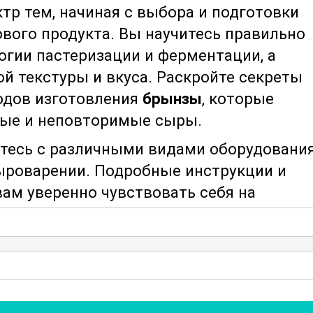
тр тем, начиная с выбора и подготовки
ового продукта. Вы научитесь правильно
огии пастеризации и ферментации, а
ой текстуры и вкуса. Раскройте секреты
одов изготовления
брынзы
, которые
ные и неповторимые сыры.
итесь с различными видами оборудовани
ыроварении. Подробные инструкции и
ам уверенно чувствовать себя на
 того, вы получите ценные советы по
 поможет вам сохранить его свежесть и
время.
ам гигиены и санитарии, что особенно
о производства. Вы узнаете о лучших