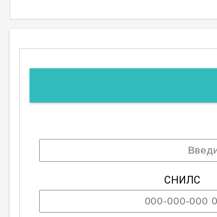
будут радовать вас и ваших близки
; 4 разряд
СНИЛС