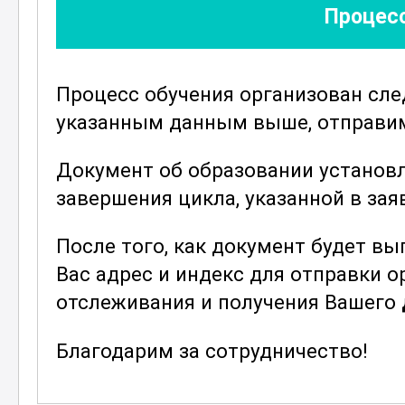
Процесс
практиках и стандартах, которые 
ошибок и обеспечить высокое каче
себя информацию о правовых аспек
Процесс обучения организован сл
производством и продажей
брынз
указанным данным выше, отправим 
Для тех, кто стремится превратить 
предоставляется информация о мар
Документ об образовании установ
эффективно продвигать свои товар
завершения цикла, указанной в зая
уникальные предложения и привле
После того, как документ будет в
Развивайте свои навыки и открой
Вас адрес и индекс для отправки 
профессионального роста в мире 
отслеживания и получения Вашего
Присоединяйтесь к нашему курсу и
брынзы
. Вы получите не только те
Благодарим за сотрудничество!
своих силах, что позволит вам до
деле. Откройте для себя мир сыро