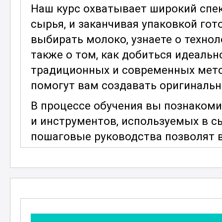
Наш курс охватывает широкий спек
сырья, и заканчивая упаковкой гот
выбирать молоко, узнаете о технол
также о том, как добиться идеальн
традиционных и современных мет
помогут вам создавать оригиналь
В процессе обучения вы познаком
и инструментов, используемых в с
пошаговые руководства позволят в
каждом этапе производства. Кроме
хранению и созреванию
сыра
, что
вкусовые качества на длительное 
Особое внимание уделяется вопрос
важно для безопасного и успешног