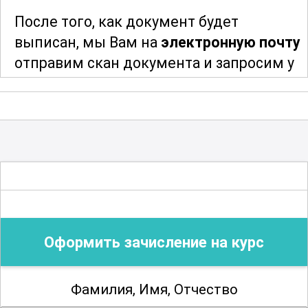
сфере
нефтегазового бурения
. Эти
После того, как документ будет
знания помогут ему стать
выписан, мы Вам на
электронную почту
высококвалифицированным
отправим скан документа и запросим у
специалистом, способным эффективно
Вас адрес и индекс для отправки
решать задачи любой сложности и
оригинала документа. После отправки
вносить значимый вклад в развитие
мы сообщим Вам трек-номер для
отрасли.
отслеживания и получения Вашего
документа об образовании
.
; Возможны разряды с пятого по восьмой
Благодарим за сотрудничество!
Оформить зачисление на курс
Фамилия, Имя, Отчество