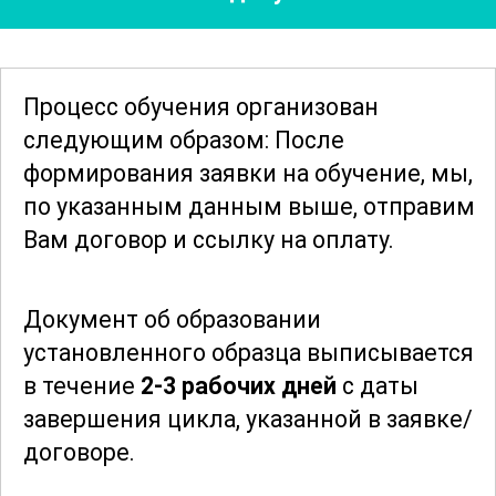
профессиональной деятельности.
Курс также предлагает подробное
Процесс обучения организован
изучение процессов первичной и
следующим образом: После
вторичной цементации, методов
формирования заявки
на обучение, мы,
предотвращения выбросов и других
по указанным данным выше, отправим
аварийных ситуаций. Участники узнают,
Вам договор и ссылку на оплату.
как эффективно управлять рисками и
минимизировать воздействие на
Документ об образовании
окружающую среду.
установленного образца выписывается
в течение
2-3 рабочих дней
с даты
В результате прохождения курса
завершения цикла, указанной в заявке/
бурильщик
получит всесторонние
договоре.
знания и практические навыки,
необходимые для успешной работы в