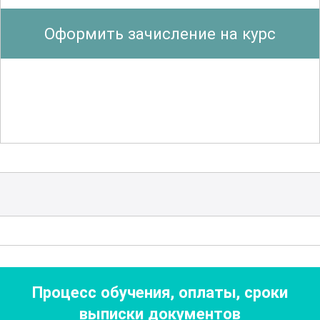
контроля качества и мониторинга
Оформить зачисление на курс
состояния скважины. Такие навыки
необходимы для принятия
обоснованных решений на каждом
этапе бурения.
Особое внимание уделяется
технологическим инновациям и
новейшим разработкам в области
бурения. Участники курса ознакомятся
с
передовыми методами бурения
,
такими как горизонтальное бурение и
бурение под высоким давлением. Это
Процесс обучения, оплаты, сроки
позволит им быть в курсе последних
выписки документов
тенденций и применять их в своей