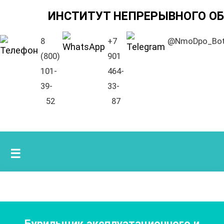
ИНСТИТУТ НЕПРЕРЫВНОГО О
8
+7
@NmoDpo_Bo
(800)
901
101-
464-
39-
33-
52
87
☰
Бурильщик эксплуатационного и