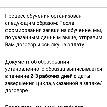
минимизировать риски, связанные с
выполнением этих видов работ. Это
Процесс обучения организован
позволит не только обеспечить
следующим образом: После
безопасные условия труда, но и
формирования заявки
на обучение, мы,
предотвратить возможные аварийные
по указанным данным выше, отправим
ситуации.
Вам договор и ссылку на оплату.
В результате прохождения курса
Документ об образовании
студенты смогут уверенно выполнять
установленного образца выписывается
все необходимые задачи по
в течение
2-3 рабочих дней
с даты
обслуживанию производственного
завершения цикла, указанной в заявке/
оборудования
, что сделает их
договоре.
востребованными профессионалами на
рынке труда. Навыки, полученные в
рамках обучения, позволят значительно