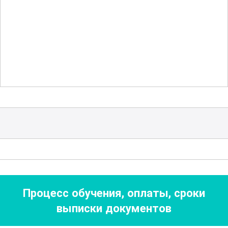
Благодаря этому, учащиеся смогут
понимать важность каждого этапа
работы и правильно применять
полученные знания на практике. В
курсе подробно рассматриваются
методы контроля качества чистки и
способы повышения эффективности
очистительных процедур.
Также курс включает в себя разделы,
посвященные безопасности труда, что
является важной составляющей при
Процесс обучения, оплаты, сроки
выполнении чистки оснастки и
выписки документов
приспособлений. Участники узнают о
мерах предосторожности и научатся