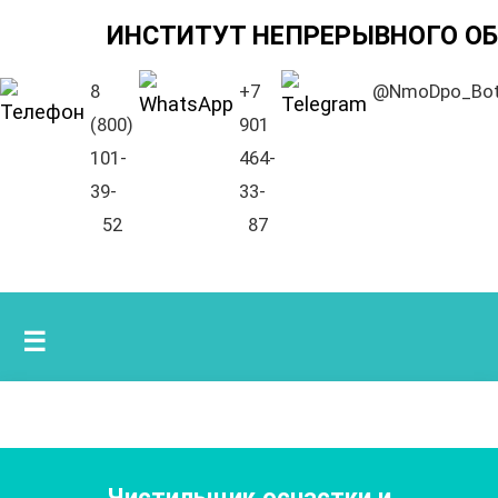
ИНСТИТУТ НЕПРЕРЫВНОГО О
8
+7
@NmoDpo_Bo
(800)
901
101-
464-
39-
33-
52
87
☰
Чистильщик оснастки и