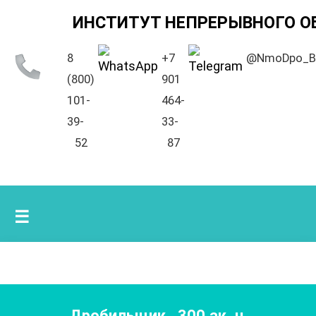
ИНСТИТУТ НЕПРЕРЫВНОГО О
8
+7
@NmoDpo_B
(800)
901
101-
464-
39-
33-
52
87
☰
Дробильщик
,
300
ак. ч.