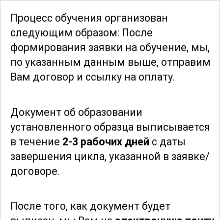
изучения и закрепления материала.
Процесс обучения организован
Обширная база знаний поможет вам
следующим образом: После
разобраться в специфике работы с
формирования заявки
на обучение, мы,
различными типами дробилок, такими
по указанным данным выше, отправим
как щековые, конусные и роторные. Вы
Вам договор и ссылку на оплату.
узнаете о новейших технологиях и
методах, применяемых в современной
Документ об образовании
промышленности, и сможете
установленного образца выписывается
применять их на практике.
в течение
2-3 рабочих дней
с даты
завершения цикла, указанной в заявке/
Программа курса также включает
договоре.
изучение экологических аспектов
работы дробильщика. Вы узнаете, как
минимизировать негативное
После того, как документ будет
воздействие на окружающую среду и