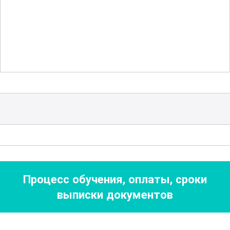
зависимости от типа материала и
условий работы. Вы научитесь
оценивать производительность и
эффективность работы дробильных
установок, а также проводить их
техническое обслуживание и ремонт.
Эти навыки помогут вам стать
высококвалифицированным
специалистом, способным решать
сложные задачи и улучшать
производственные процессы.
Процесс обучения, оплаты, сроки
выписки документов
В процессе обучения вам будут
предоставлены все необходимые
ресурсы для самостоятельного