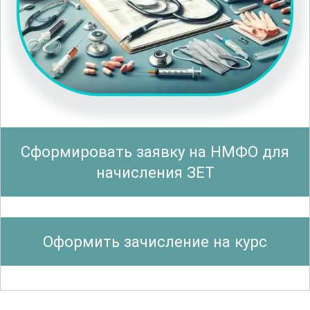
Важным аспектом обучения является
безопасность на рабочем месте. Курс
охватывает все необходимые меры
предосторожности и правила, которые
следует соблюдать при работе с
электросварочным оборудованием. Это
Сформировать заявку на НМФО для
позволяет минимизировать риски и
начисления ЗЕТ
создать безопасные условия труда.
Детальное изучение материалов и их
свойств помогает правильно выбирать
Оформить зачисление на курс
режимы сварки и расходные
материалы, что значительно улучшает
качество конечного продукта.