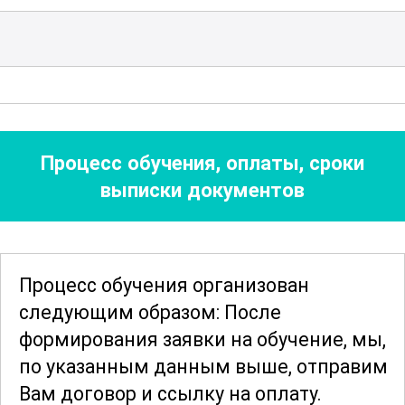
Программа курса направлена на
развитие навыков, позволяющих
эффективно выполнять сварочные
работы на объектах различной
сложности. Участники получают знания
о современных технологиях и
Процесс обучения, оплаты, сроки
инновационных решениях
в области
выписки документов
сварочного производства. Это
открывает перед ними широкие
перспективы для карьерного роста и
Процесс обучения организован
профессионального развития.
следующим образом: После
формирования заявки
на обучение, мы,
Завершив обучение, слушатели
по указанным данным выше, отправим
приобретают уверенность в своих
Вам договор и ссылку на оплату.
силах и готовность к выполнению