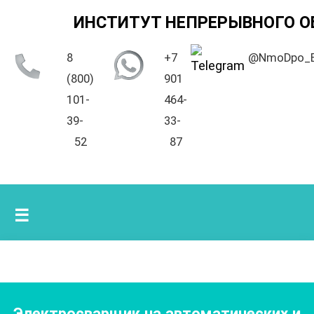
ИНСТИТУТ НЕПРЕРЫВНОГО О
8
+7
@NmoDpo_
(800)
901
101-
464-
39-
33-
52
87
☰
Электросварщик на автоматических и