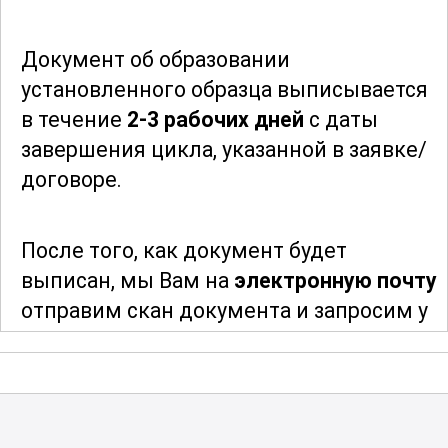
сложных технических задач. Навыки,
полученные в ходе курса, позволяют
Документ об образовании
работать на высоком уровне и
установленного образца выписывается
соответствовать требованиям
в течение
2-3 рабочих дней
с даты
современного производства. Таким
завершения цикла, указанной в заявке/
образом, курс "Электросварщик на
договоре.
автоматических и полуавтоматических
машинах" является идеальным
После того, как документ будет
выбором для тех, кто хочет стать
выписан, мы Вам на
электронную почту
востребованным специалистом в своей
отправим скан документа и запросим у
области.
Вас адрес и индекс для отправки
оригинала документа. После отправки
мы сообщим Вам трек-номер для
отслеживания и получения Вашего