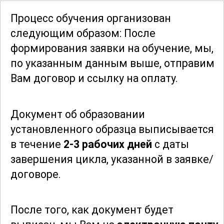
навыков, но и художественного
Процесс обучения организован
видения. Вы научитесь создавать
следующим образом: После
композиции, которые привлекают
формирования заявки
на обучение, мы,
внимание и вызывают эмоции. Курс
по указанным данным выше, отправим
помогает развивать креативное
Вам договор и ссылку на оплату.
мышление и навыки визуального
повествования, что делает его
Документ об образовании
полезным как для начинающих, так и
установленного образца выписывается
для опытных фотографов и дизайнеров.
в течение
2-3 рабочих дней
с даты
завершения цикла, указанной в заявке/
Помимо теоретической части, курс
договоре.
включает множество заданий и
проектов, которые помогут вам
закрепить полученные знания и
После того, как документ будет
применить их на практике. Вы сможете