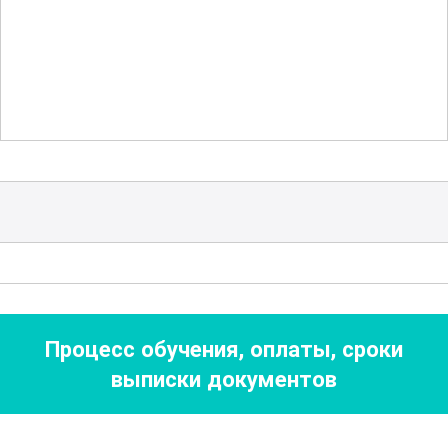
как правильно настроить и калибровать
оборудование, чтобы добиться
наилучших результатов. Также будут
рассмотрены передовые методы
постобработки изображений, которые
позволят вам создавать уникальные и
качественные фотографии. Этот курс
предоставляет обширные возможности
для экспериментов и творческих
решений, что делает его идеальным
для тех, кто хочет расширить свои
Процесс обучения, оплаты, сроки
навыки в области цифрового искусства.
выписки документов
Погружение в курс способствует
развитию не только технических