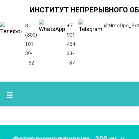
ИНСТИТУТ НЕПРЕРЫВНОГО О
8
+7
@NmoDpo_Bo
(800)
901
101-
464-
39-
33-
52
87
☰
Фотоплазокопировщик
,
300
ак. ч.