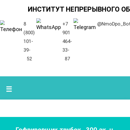
ИНСТИТУТ НЕПРЕРЫВНОГО О
8
+7
@NmoDpo_Bo
(800)
901
101-
464-
39-
33-
52
87
☰
Гофрировщик трубок
,
300
ак. ч.