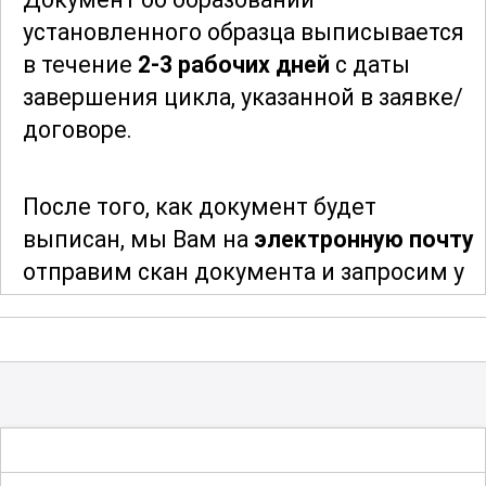
специалистом в области гофрировки
установленного образца выписывается
трубок. Освоив все тонкости и нюансы
в течение
2-3 рабочих дней
с даты
профессии, вы сможете уверенно
завершения цикла, указанной в заявке/
претендовать на лучшие позиции на
договоре.
рынке труда и успешно развивать свою
карьеру.
После того, как документ будет
; Возможны разряды со второго по третий
выписан, мы Вам на
электронную почту
отправим скан документа и запросим у
Вас адрес и индекс для отправки
оригинала документа. После отправки
мы сообщим Вам трек-номер для
отслеживания и получения Вашего
документа об образовании
.