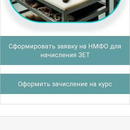
Важным элементом обучения станет
изучение принципов работы с
различными видами оборудования, что
позволит вам уверенно себя
чувствовать при выполнении любых
Сформировать заявку на НМФО для
задач.
начисления ЗЕТ
Этот курс также предоставляет ценную
информацию о
производственных
Оформить зачисление на курс
процессах
и методах оптимизации
работы, что поможет вам повысить
эффективность и качество вашей
работы. Вы научитесь анализировать и
устранять возможные дефекты, а также
внедрять передовые технологии в