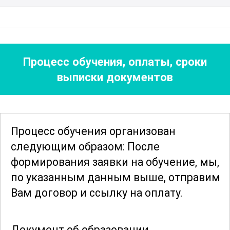
свою профессиональную деятельность.
Программа рассчитана на 300
академических часов, что позволяет
Процесс обучения, оплаты, сроки
тщательно и глубоко изучить все
выписки документов
аспекты профессии гофрировщика
трубок. Такой объем времени дает
возможность закрепить полученные
Процесс обучения организован
знания и навыки, что значительно
следующим образом: После
повысит вашу компетентность и
формирования заявки
на обучение, мы,
профессиональный уровень.
по указанным данным выше, отправим
Вам договор и ссылку на оплату.
Обучение по данной программе
предоставляет уникальную
возможность стать востребованным
Документ об образовании