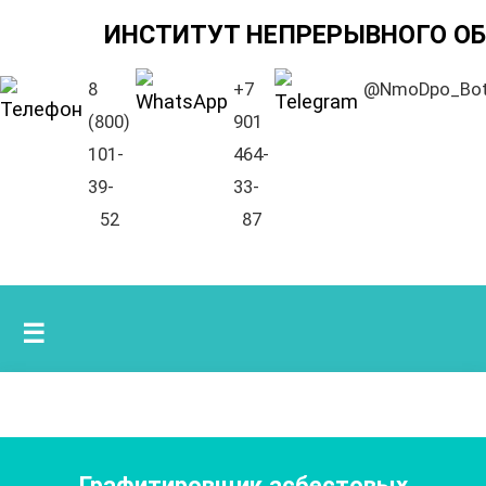
ИНСТИТУТ НЕПРЕРЫВНОГО О
8
+7
@NmoDpo_Bo
(800)
901
101-
464-
39-
33-
52
87
☰
Графитировщик асбестовых