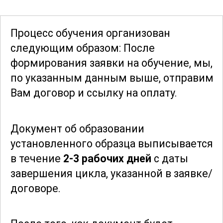
вопросы повышения
производительности и эффективности
Процесс обучения организован
производства.
следующим образом: После
формирования заявки
на обучение, мы,
По завершении курса участники будут
по указанным данным выше, отправим
обладать комплексными знаниями и
Вам договор и ссылку на оплату.
навыками, необходимыми для
успешной работы в сфере
Документ об образовании
графитирования асбестовых
установленного образца выписывается
технических изделий. Этот курс станет
в течение
2-3 рабочих дней
с даты
ценным ресурсом для всех, кто
завершения цикла, указанной в заявке/
стремится повысить свою
договоре.
квалификацию и улучшить
профессиональные навыки в этой
области.