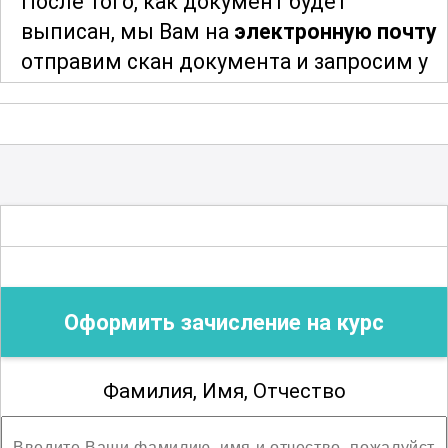
После того, как документ будет
выписан, мы Вам на
электронную почту
; Возможны разряды со второго по третий
отправим скан документа и запросим у
Вас адрес и индекс для отправки
оригинала документа. После отправки
мы сообщим Вам трек-номер для
отслеживания и получения Вашего
документа об образовании
.
Благодарим за сотрудничество!
Оформить зачисление на курс
Фамилия, Имя, Отчество