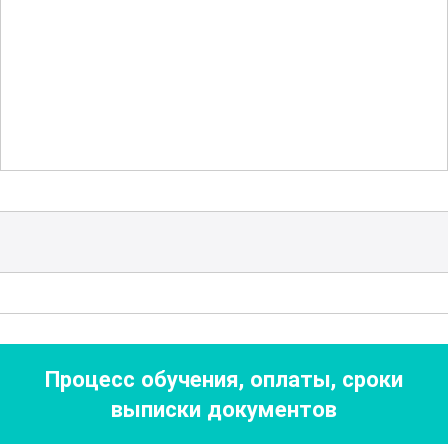
факторов на окружающую среду.
Важным аспектом также является
понимание регламентирующих норм и
стандартов, действующих в области
производства асбестовых изделий.
В рамках курса рассматриваются
инновационные подходы и
современные технологии,
применяемые в графитировании.
Участники получат информацию о
новейших достижениях в этой области,
Процесс обучения, оплаты, сроки
что позволит им быть в курсе
выписки документов
передовых методов и применять их в
своей работе. Курс также охватывает