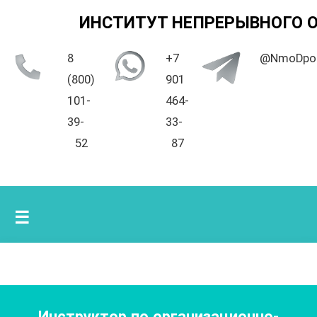
ИНСТИТУТ НЕПРЕРЫВНОГО 
8
+7
@NmoDpo
(800)
901
101-
464-
39-
33-
52
87
☰
Инструктор по организационно-