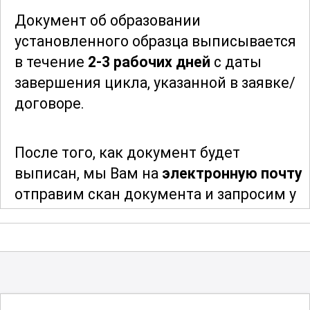
брать на себя ответственность за
Документ об образовании
реализацию крупных проектов,
установленного образца выписывается
управлять коллективами и достигать
в течение
2-3 рабочих дней
с даты
высоких результатов в своей
завершения цикла, указанной в заявке/
профессиональной деятельности. Этот
договоре.
курс является отличной возможностью
для всех, кто стремится к развитию и
После того, как документ будет
желает стать лидером в своей области.
выписан, мы Вам на
электронную почту
отправим скан документа и запросим у
Вас адрес и индекс для отправки
оригинала документа. После отправки
мы сообщим Вам трек-номер для
отслеживания и получения Вашего
документа об образовании
.