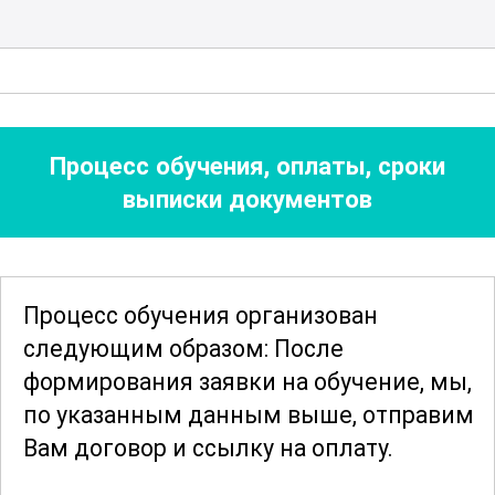
эффективного общения, которые
помогут предотвратить конфликты и
наладить продуктивное
сотрудничество. Кроме того, важной
частью курса является управление
Процесс обучения, оплаты, сроки
временем, что позволит вам
выписки документов
оптимально распределять ресурсы и
достигать максимальной
эффективности в работе.
Процесс обучения организован
следующим образом: После
Завершив курс, вы получите
формирования заявки
на обучение, мы,
необходимые знания и навыки,
по указанным данным выше, отправим
которые помогут вам стать успешным
Вам договор и ссылку на оплату.
инструктором по организационно-
массовой работе. Вы сможете уверенно