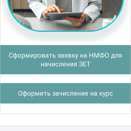
необходимые для успешного
выполнения задач. Важным аспектом
обучения является изучение
инновационных технологий
, которые
могут быть применены в
организационно-массовой работе. Это
Сформировать заявку на НМФО для
позволит оставаться в курсе последних
начисления ЗЕТ
тенденций и применять их на практике
для достижения наилучших
результатов.
Оформить зачисление на курс
Курс включает в себя детальное
изучение вопросов, связанных с
коммуникацией
и взаимодействием
внутри коллектива. Вы освоите методы