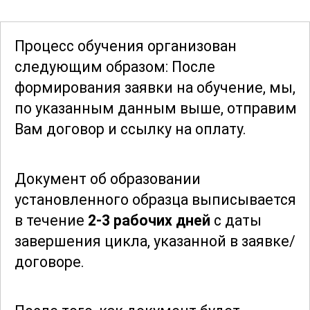
природоохранных зонах.
Процесс обучения организован
Для успешного завершения курса
следующим образом: После
требуется выполнение различных
формирования заявки
на обучение, мы,
заданий и тестов, которые помогут
по указанным данным выше, отправим
закрепить полученные знания и
Вам договор и ссылку на оплату.
навыки. Участники смогут
самостоятельно планировать и
Документ об образовании
проводить походы, обеспечивая
установленного образца выписывается
безопасность и комфорт своих
в течение
2-3 рабочих дней
с даты
клиентов.
завершения цикла, указанной в заявке/
договоре.
Этот курс предоставляет уникальную
возможность для тех, кто хочет
превратить свою любовь к горам в