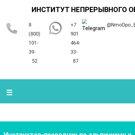
ИНСТИТУТ НЕПРЕРЫВНОГО О
8
+7
@NmoDpo_
(800)
901
101-
464-
39-
33-
52
87
☰
Инструктор-проводник по альпинизму и