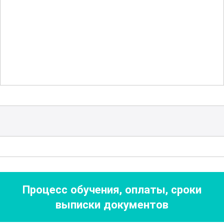
помощь в условиях высокогорья,
включая действия при травмах и
заболеваниях, связанных с высотой.
Экологическая ответственность -
неотъемлемая часть подготовки
инструктора-проводника. Участники
курса узнают о принципах
минимального воздействия на
окружающую среду и методах
сохранения природных ресурсов. Также
рассматриваются правовые аспекты
Процесс обучения, оплаты, сроки
деятельности инструктора, включая
выписки документов
знания о разрешительных документах и
правилах поведения в