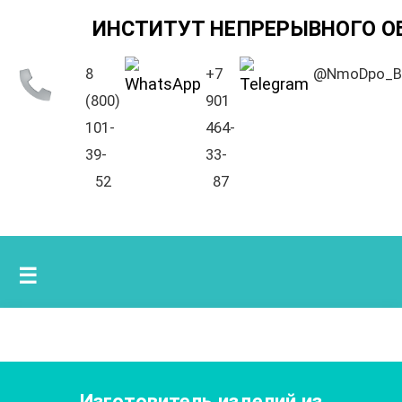
ИНСТИТУТ НЕПРЕРЫВНОГО О
8
+7
@NmoDpo_B
(800)
901
101-
464-
39-
33-
52
87
☰
Изготовитель изделий из