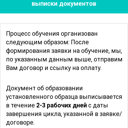
выписки документов
инструментов играет ключевую роль в
работе с органическим стеклом.
Участники курса познакомятся с
новейшими методиками и
Процесс обучения организован
оборудованием, что позволит им
следующим образом: После
оставаться конкурентоспособными на
формирования заявки
на обучение, мы,
рынке труда. Важной частью обучения
по указанным данным выше, отправим
является освоение навыков
Вам договор и ссылку на оплату.
безопасности при работе с акрилом, что
гарантирует высокое качество и
Документ об образовании
долговечность готовых изделий.
установленного образца выписывается
в течение
2-3 рабочих дней
с даты
Курс рассчитан на тех, кто хочет
завершения цикла, указанной в заявке/
углубить свои знания и получить
договоре.
ценные навыки в области изготовления