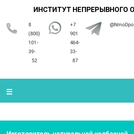
ИНСТИТУТ НЕПРЕРЫВНОГО 
8
+7
@NmoDpo
(800)
901
101-
464-
39-
33-
52
87
☰
Изготовитель натуральной колбасной