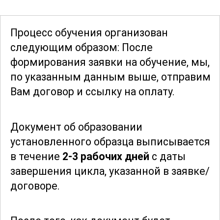
Для успешной работы в данной области
Процесс обучения организован
важно знать не только технологию
следующим образом: После
производства, но и особенности
формирования заявки
на обучение, мы,
хранения готовой продукции. Важным
по указанным данным выше, отправим
аспектом является соблюдение
Вам договор и ссылку на оплату.
условий хранения, предотвращение
порчи и обеспечение длительного
Документ об образовании
срока годности.
установленного образца выписывается
в течение
2-3 рабочих дней
с даты
Этот курс поможет участникам не
завершения цикла, указанной в заявке/
только овладеть навыками
договоре.
изготовления натуральной колбасной
оболочки, но и получить глубокие
знания о специфике этой отрасли.