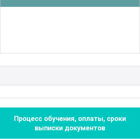
эффективность. В ходе курса будет
уделено внимание вопросам санитарии
и гигиены, что играет ключевую роль в
обеспечении безопасности и качества
конечного продукта.
Особое внимание будет уделено
различным видам натуральных
оболочек, используемых в
производстве колбасных изделий.
Участники смогут узнать о
преимуществах и недостатках каждого
Процесс обучения, оплаты, сроки
вида, а также об их применении в
выписки документов
зависимости от типа колбасного
изделия.