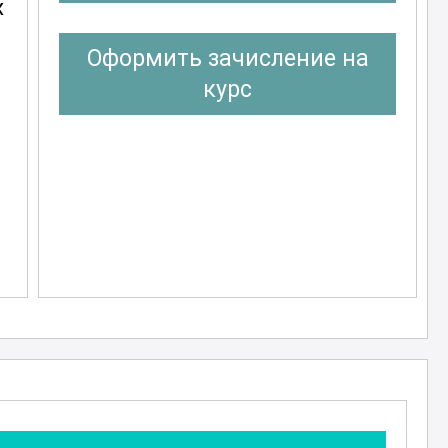
х
Оформить зачисление на
курс
о