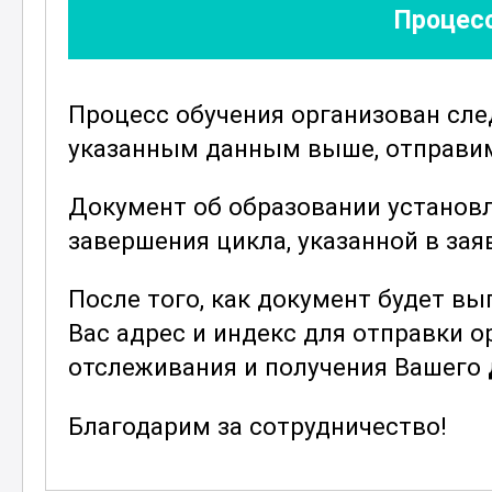
Процесс
В процессе обучения особое внима
соблюдению экологических норм п
материалами. Вы получите полное 
Процесс обучения организован сл
минимизировать риски для здоров
указанным данным выше, отправим 
современными пленочными покрыти
ответственным и квалифицированн
Документ об образовании установ
По завершению курса вы будете о
завершения цикла, указанной в зая
навыками для успешной работы в 
После того, как документ будет в
позволит вам уверенно приступит
Вас адрес и индекс для отправки 
обязанностей и внести значимый в
отслеживания и получения Вашего
промышленных проектов. Ваши ком
труда, что открывает перед вами 
Благодарим за сотрудничество!
профессионального развития.
; Возможны разряды с третьего по пятый