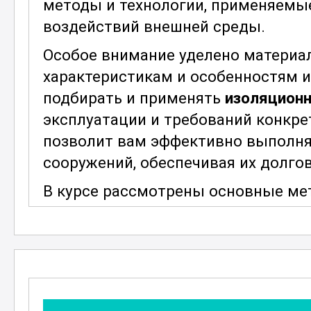
методы и технологии, применяемы
воздействий внешней среды.
Особое внимание уделено материал
характеристикам и особенностям и
подбирать и применять
изоляционн
эксплуатации и требований конкре
позволит вам эффективно выполнят
сооружений, обеспечивая их долгов
В курсе рассмотрены основные ме
включая ручные и механизированн
готовить поверхности для нанесен
качество выполненных работ. Это 
соблюдения стандартов и требова
покрытиям.