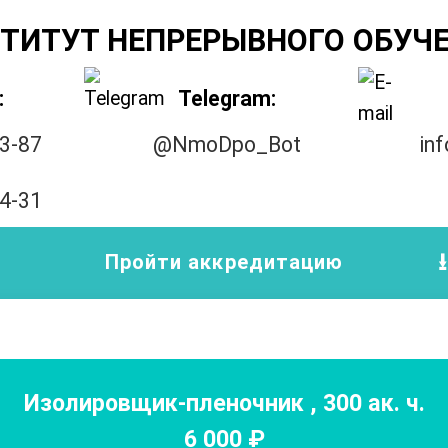
ТИТУТ НЕПРЕРЫВНОГО ОБУЧ
:
Telegram:
33-87
@NmoDpo_Bot
in
14-31
Пройти аккредитацию
Изолировщик-пленочник
,
300
ак. ч.
6 000
₽