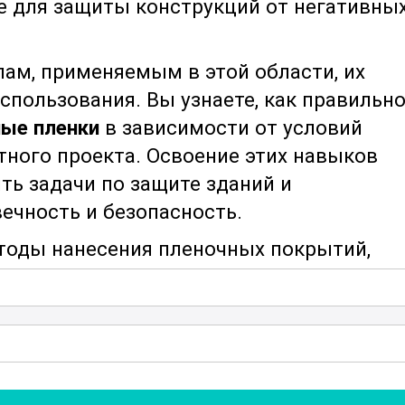
е для защиты конструкций от негативны
ам, применяемым в этой области, их
спользования. Вы узнаете, как правильн
ые пленки
в зависимости от условий
тного проекта. Освоение этих навыков
ь задачи по защите зданий и
ечность и безопасность.
тоды нанесения пленочных покрытий,
ые способы. Вы научитесь правильно
ия изоляции, а также контролировать
знание является критически важным для
ний, предъявляемых к изоляционным