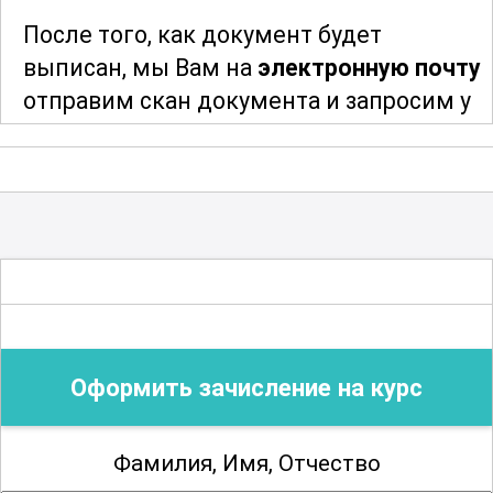
алмазов и сверхтвердых материалов,
После того, как документ будет
что открывает широкие перспективы
выписан, мы Вам на
электронную почту
для карьерного роста и
отправим скан документа и запросим у
профессионального развития.
Вас адрес и индекс для отправки
оригинала документа. После отправки
; Возможны разряды со второго по пятый
мы сообщим Вам трек-номер для
отслеживания и получения Вашего
документа об образовании
.
Благодарим за сотрудничество!
Оформить зачисление на курс
Фамилия, Имя, Отчество