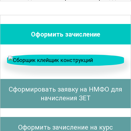
конечного продукта. Особое внимание
уделяется современным методам
анализа и контроля качества,
позволяющим обеспечить высокую
Оформить зачисление
степень точности и надежности в
производственных процессах
.
Курс также включает в себя изучение
технологий и оборудования,
используемых в производстве и
Сформировать заявку на НМФО для
классификации порошков из алмазов и
начисления ЗЕТ
других сверхтвердых материалов. Это
позволяет участникам овладеть
навыками работы с передовыми
Оформить зачисление на курс
установками и инструментами, что