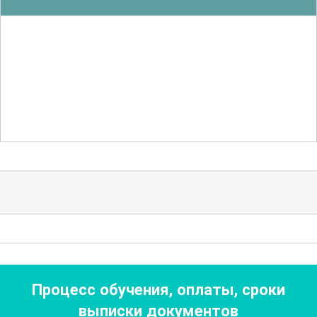
способствует повышению их
профессионального уровня и
конкурентоспособности на рынке
труда.
Особое внимание уделяется вопросам
безопасности и экологическим
аспектам работы с порошками из
алмазов и сверхтвердых материалов.
Участники курса осваивают методы
минимизации рисков и управления
отходами, что способствует
устойчивому развитию и соблюдению
Процесс обучения, оплаты, сроки
экологических норм и стандартов.
выписки документов