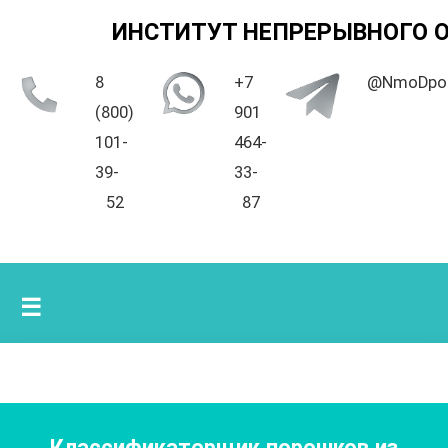
ИНСТИТУТ НЕПРЕРЫВНОГО 
8
+7
@NmoDpo
(800)
901
101-
464-
39-
33-
52
87
☰
Классификаторщик порошков из