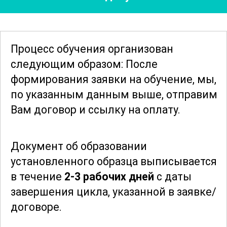
Программа курса также
предусматривает изучение
инновационных направлений в области
Процесс обучения организован
применения алмазных и сверхтвердых
следующим образом: После
материалов, включая их использование
формирования заявки
на обучение, мы,
в нанотехнологиях, медицине и других
по указанным данным выше, отправим
высокотехнологичных отраслях. Это
Вам договор и ссылку на оплату.
позволяет участникам быть в курсе
последних тенденций и открытий в
Документ об образовании
своей профессиональной области.
установленного образца выписывается
в течение
2-3 рабочих дней
с даты
По завершении курса участники
завершения цикла, указанной в заявке/
приобретают ценные знания и навыки,
договоре.
позволяющие эффективно работать в
сфере классификации порошков из