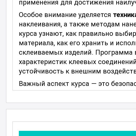
применения для достижения наилу
Особое внимание уделяется
техник
наклеивания, а также методам нан
курса узнают, как правильно выбир
материала, как его хранить и испо
склеиваемых изделий. Программа 
характеристик клеевых соединений,
устойчивость к внешним воздейст
Важный аспект курса — это безопа
материалами. Будет рассмотрено, 
средства и соблюдать правила те
несчастных случаев на рабочем мес
знания о современных технологиях
клеевых соединений.