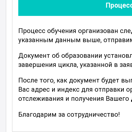
Процесс
Курс также охватывает
инновацио
области клеевых технологий. Учас
применения различных клеев в разл
Процесс обучения организован сл
строительство, автомобильная пр
указанным данным выше, отправим 
другие. Это позволит им применят
оптимизировать процессы склеива
Документ об образовании установ
деятельности.
завершения цикла, указанной в зая
Благодаря данной программе, слу
После того, как документ будет в
навыками и знаниями для эффекти
Вас адрес и индекс для отправки 
Курс "Клеильщик" предоставляет в
отслеживания и получения Вашего
и получения актуальной информац
технологиях. Основная цель курса 
Благодарим за сотрудничество!
своей области и повысить их проф
Станьте мастером в искусстве кле