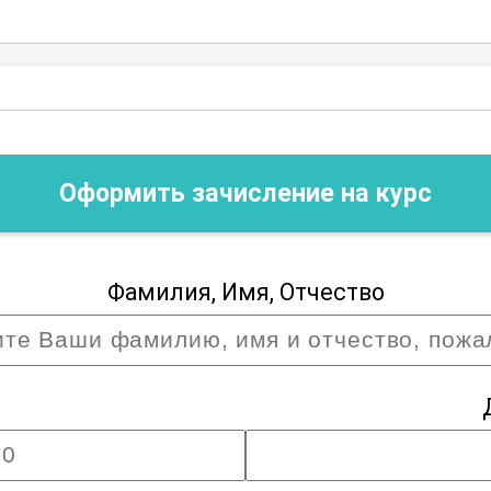
ем. Развивайте свои навыки и
стижения максимальных результатов в
сти. Этот курс откроет перед вами
ичь успеха в карьере.
Оформить зачисление на курс
Фамилия, Имя, Отчество