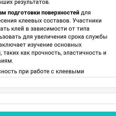
чших результатов.
ам подготовки поверхностей
для
есения клеевых составов. Участники
ать клей в зависимости от типа
льзовать для увеличения срока службы
включает изучение основных
 таких как прочность, эластичность и
виям.
сность при работе с клеевыми
как правильно использовать защитные
хники безопасности для предотвращения
те. В ходе курса слушатели получат
 и материалах, используемых в индустри