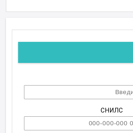
практики
и
технологии
работы с кле
применяйте их на практике для до
своей профессиональной деятельно
новые возможности и поможет дост
; Возможны разряды с первого по второй
СНИЛС