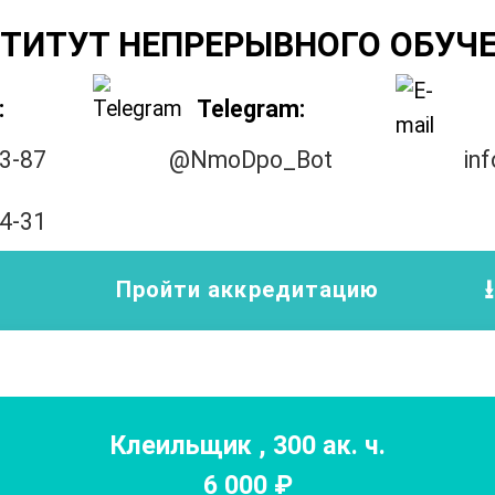
ТИТУТ НЕПРЕРЫВНОГО ОБУЧ
:
Telegram:
33-87
@NmoDpo_Bot
in
14-31
Пройти аккредитацию
Клеильщик
,
300
ак. ч.
6 000
₽