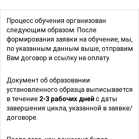
продукции и соответствие всем
нормативным требованиям. В ходе
Процесс обучения организован
обучения рассматриваются как
следующим образом: После
традиционные, так и современные
формирования заявки
на обучение, мы,
методы клеймения, что позволяет
по указанным данным выше, отправим
выпускникам оставаться
Вам договор и ссылку на оплату.
конкурентоспособными на рынке
труда. Курс рассчитан на широкий круг
Документ об образовании
слушателей, от новичков до опытных
установленного образца выписывается
специалистов, желающих углубить свои
в течение
2-3 рабочих дней
с даты
знания и повысить квалификацию.
завершения цикла, указанной в заявке/
договоре.
Благодаря обширному охвату тем,
связанных с клеймением горячего
металла, курс предоставляет все