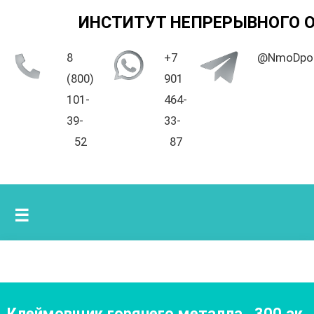
ИНСТИТУТ НЕПРЕРЫВНОГО 
8
+7
@NmoDpo
(800)
901
101-
464-
39-
33-
52
87
☰
Клеймовщик горячего металла
,
300
ак.