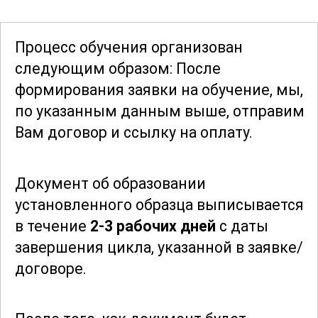
возможности и ограничения
использования различных материалов,
Процесс обучения организован
но и оценить их воздействие на
следующим образом: После
экологию.
Эти знания
особенно важны
формирования заявки
на обучение, мы,
в свете современных требований к
по указанным данным выше, отправим
устойчивому развитию и
Вам договор и ссылку на оплату.
ответственному потреблению ресурсов.
Документ об образовании
Образовательный курс "Лаборант
установленного образца выписывается
органических материалов"
в течение
2-3 рабочих дней
с даты
предоставляет уникальную
завершения цикла, указанной в заявке/
возможность получить всесторонние
договоре.
знания и навыки, необходимые для
успешной работы в области
органической химии.
Интерактивные