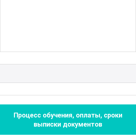
подготовки лаборанта. Участники
узнают о важности соблюдения правил
безопасности и научатся правильно
обращаться с оборудованием и
реактивами, что существенно снижает
риск несчастных случаев и
обеспечивает эффективное проведение
исследований.
Дополнительно, в рамках курса
рассматриваются вопросы
экологической устойчивости и влияния
Процесс обучения, оплаты, сроки
органических материалов на
выписки документов
окружающую среду. Это поможет
участникам не только понять