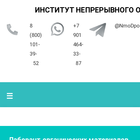
ИНСТИТУТ НЕПРЕРЫВНОГО 
8
+7
@NmoDpo
(800)
901
101-
464-
39-
33-
52
87
☰
Лаборант органических материалов
,