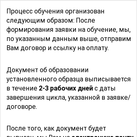
успешно руководить
Процесс обучения организован
лесозаготовительными работами и
следующим образом: После
достигать высоких результатов.
формирования заявки
на обучение, мы,
по указанным данным выше, отправим
В ходе курса вы также изучите
Вам договор и ссылку на оплату.
современные технологии и
оборудование, используемые в лесной
Документ об образовании
промышленности. Это включает в себя
установленного образца выписывается
как ручные инструменты, так и
в течение
2-3 рабочих дней
с даты
тяжелую технику. Вы научитесь
завершения цикла, указанной в заявке/
правильно использовать и обслуживать
договоре.
оборудование, что станет важным
аспектом вашей профессиональной
деятельности.
После того, как документ будет