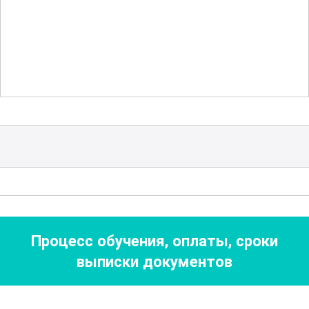
В рамках обучения вам будет
представлена информация о
современных методах лесозаготовок и
управлении лесными ресурсами. Это
позволит вам освоить инновационные
техники и подходы, которые помогут
повысить продуктивность и
эффективность вашей работы.
Большое внимание уделяется
экономическим аспектам
Процесс обучения, оплаты, сроки
лесозаготовок. Вы узнаете, как
выписки документов
планировать и оптимизировать
затраты, управлять проектами и вести
учет ресурсов. Эти знания помогут вам