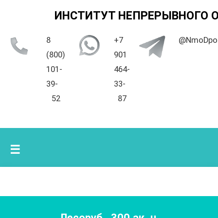
ИНСТИТУТ НЕПРЕРЫВНОГО 
8
+7
@NmoDpo
(800)
901
101-
464-
39-
33-
52
87
☰
Лесоруб
,
300
ак. ч.