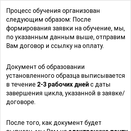
вам повысить производительность и
Процесс обучения организован
качество выпускаемой продукции. Это
следующим образом: После
включает в себя как теоретические
формирования заявки
на обучение, мы,
аспекты, так и разбор конкретных
по указанным данным выше, отправим
производственных случаев.
Вам договор и ссылку на оплату.
На протяжении всего курса вы будете
Документ об образовании
осваивать современные технологии и
установленного образца выписывается
инновации в области клеевых
в течение
2-3 рабочих дней
с даты
агрегатов. Вы узнаете о последних
завершения цикла, указанной в заявке/
новинках и тенденциях, что позволит
договоре.
вам быть в курсе современных
требований и стандартов в данной
сфере. Это поможет вам оставаться
После того, как документ будет
конкурентоспособным специалистом