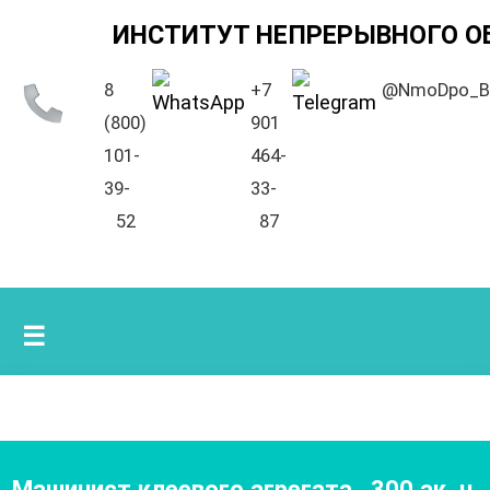
ИНСТИТУТ НЕПРЕРЫВНОГО О
8
+7
@NmoDpo_B
(800)
901
101-
464-
39-
33-
52
87
☰
Машинист клеевого агрегата
,
300
ак. ч.