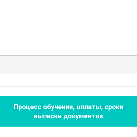
Кроме того, курс охватывает
основные
методы диагностики
и устранения
неисправностей в работе клеевых
агрегатов. Вы научитесь выявлять и
устранять типичные проблемы, что
позволит вам поддерживать
оборудование в рабочем состоянии и
минимизировать время простоя.
Большая часть курса посвящена
Процесс обучения, оплаты, сроки
эффективным методам
работы с
выписки документов
клеевыми агрегатами. Вы получите
ценные рекомендации по оптимизации
процессов производства, что поможет