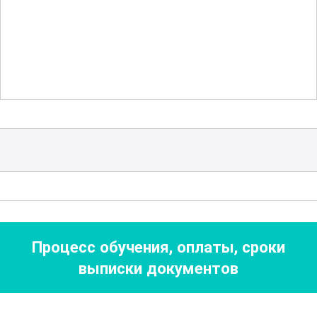
площадке.
Для успешного освоения материала
предоставлены подробные инструкции
и учебные материалы, которые помогут
закрепить полученные знания. В
процессе изучения курса участники
смогут получить ценные навыки по
управлению копровыми машинами, что
станет залогом их успешной карьеры в
данной профессии.
Процесс обучения, оплаты, сроки
выписки документов
Курс рассчитан на 300 академических
часов, что позволяет максимально
углубленно изучить все аспекты работы