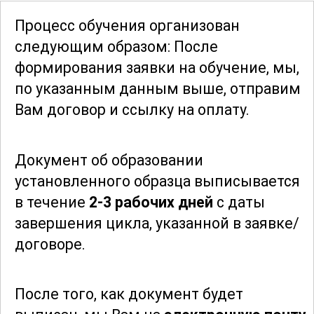
машиниста копра. Комплексное и
Процесс обучения организован
структурированное изложение
следующим образом: После
материала способствует эффективному
формирования заявки
на обучение, мы,
усвоению знаний и формированию
по указанным данным выше, отправим
необходимых профессиональных
Вам договор и ссылку на оплату.
компетенций.
Документ об образовании
Для тех, кто стремится стать
установленного образца выписывается
квалифицированным специалистом в
в течение
2-3 рабочих дней
с даты
области машинист копра, данный курс
завершения цикла, указанной в заявке/
является отличным выбором.
договоре.
Благодаря полученным знаниям,
выпускники смогут уверенно работать с
различными видами копровых
После того, как документ будет
установок, следуя всем стандартам и