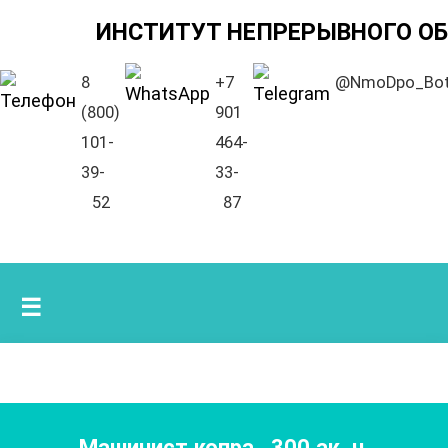
ИНСТИТУТ НЕПРЕРЫВНОГО О
8
+7
@NmoDpo_Bo
(800)
901
101-
464-
39-
33-
52
87
☰
Машинист копра
,
300
ак. ч.