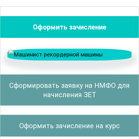
рекордерных машин. Вы изучите все
основные компоненты и их назначение,
а также особенности
технического
Оформить зачисление
обслуживания
и
ремонта
. Это
включает в себя методы диагностики и
устранения неисправностей, что
позволит вам поддерживать
оборудование в рабочем состоянии и
обеспечить его долгосрочную
Сформировать заявку на НМФО для
эксплуатацию.
начисления ЗЕТ
Особое внимание уделяется вопросам
безопасности. Работа с рекордерными
Оформить зачисление на курс
машинами требует строгого
соблюдения
техники безопасности
и