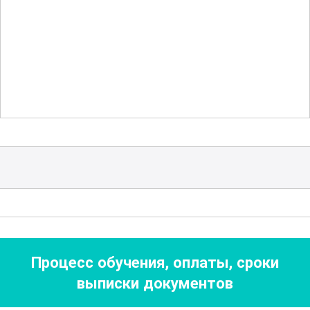
правил эксплуатации. Вы получите
исчерпывающие знания об основных
мерах предосторожности, которые
помогут избежать аварий и травм на
рабочем месте.
Кроме того, курс включает изучение
программного обеспечения,
используемого для управления
рекордерными машинами. Вы
научитесь работать с различными
программными продуктами, которые
Процесс обучения, оплаты, сроки
обеспечивают
управление и контроль
выписки документов
за процессами записи и
воспроизведения данных. Это знание