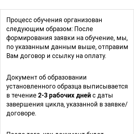
станет ценным дополнением к вашим
техническим навыкам и поможет вам
Процесс обучения организован
эффективно использовать
следующим образом: После
возможности оборудования.
формирования заявки
на обучение, мы,
по указанным данным выше, отправим
Обучение также охватывает аспекты
Вам договор и ссылку на оплату.
планирования и организации работы.
Вы узнаете, как правильно
Документ об образовании
организовать рабочее место,
установленного образца выписывается
распределить задачи и контролировать
в течение
2-3 рабочих дней
с даты
качество выполнения работ. Эти
завершения цикла, указанной в заявке/
навыки помогут вам стать более
договоре.
эффективным и продуктивным
специалистом.