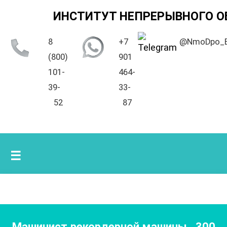
ИНСТИТУТ НЕПРЕРЫВНОГО О
8
+7
@NmoDpo_
(800)
901
101-
464-
39-
33-
52
87
☰
Машинист рекордерной машины
,
300