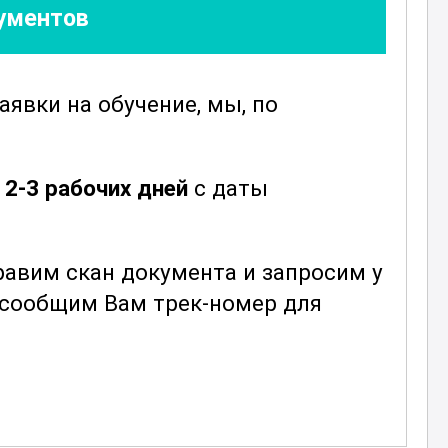
кументов
заявки
на обучение, мы, по
е
2-3 рабочих дней
с даты
авим скан документа и запросим у
ы сообщим Вам трек-номер для
и