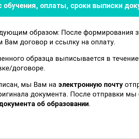
 обучения, оплаты, сроки выписки до
ий предусмотрены задания и
позволяет не только усвоить
готовиться к реальным условиям работы.
едующим образом: После формирования 
тию навыков анализа и принятия решений
Вам договор и ссылку на оплату.
вляется ключевым аспектом професии.
еть полное представление о работе
ленного образца выписывается в течени
 включая все этапы производственного
вке/договоре.
ния до контроля качества готовой
ыписан, мы Вам на
электронную почту
отпр
ткроют новые возможности для
оригинала документа. После отправки м
ного развития в сфере
металлообработк
документа об образовании
.