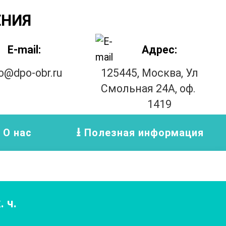
ЕНИЯ
E-mail:
Адрес:
fo@dpo-obr.ru
125445, Москва, Ул
Смольная 24А, оф.
1419
О нас
Полезная информация
. ч.