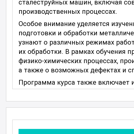
сталеструйных машин, включая со
производственных процессах.
Особое внимание уделяется изуче
подготовки и обработки металличе
узнают о различных режимах работ
их обработки. В рамках обучения 
физико-химических процессах, про
а также о возможных дефектах и сп
Программа курса также включает и
труда при работе с сталеструйным
минимизировать риски и обеспечит
производстве. Участники познако
стандартами, касающимися эксплуа
методами контроля качества обраб