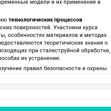
временные модели и их применение в
нию
технологических процессов
ских поверхностей. Участники курса
ы, особенностях материалов и методах
предоставляются теоретические знания о
исходящих при сталеструйной обработке,
особах их устранения.
зучение правил безопасности и охраны
и машинами. Это позволяет
ь безопасные условия труда на
мятся с нормативными документами и
тации оборудования, а также с
отки.