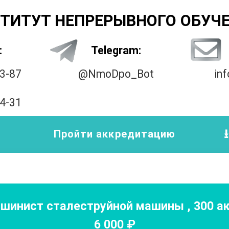
ТИТУТ НЕПРЕРЫВНОГО ОБУЧ
:
Telegram:
33-87
@NmoDpo_Bot
in
14-31
Пройти аккредитацию
шинист сталеструйной машины
,
300
ак
6 000
₽