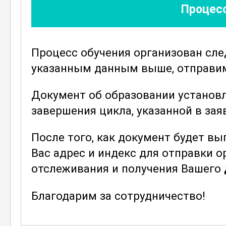
Процесс
Для закрепления полученных знан
проверочные тесты. Такой подход 
теоретический материал, но и под
Процесс обучения организован сл
Особое внимание уделяется разви
указанным данным выше, отправим 
в нестандартных ситуациях, что я
Завершив курс, участники будут им
Документ об образовании установ
машиниста сталеструйной машины,
завершения цикла, указанной в зая
процесса от подготовки оборудова
После того, как документ будет в
продукции. Эти знания и умения о
Вас адрес и индекс для отправки 
карьерного роста
и профессиональ
отслеживания и получения Вашего
и промышленности.
; Возможны разряды с третьего по пятый
Благодарим за сотрудничество!