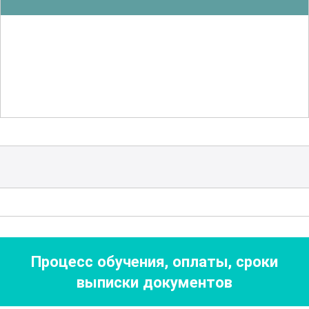
и энергоэффективности, что особенно
актуально в условиях повышенного
внимания к вопросам охраны
окружающей среды.
Для успешного освоения материала
участникам предоставляется доступ к
обширной базе знаний, которая
включает в себя учебные материалы,
инструкции и руководства по
эксплуатации оборудования. Особое
внимание уделяется практике работы с
Процесс обучения, оплаты, сроки
современными инструментами и
выписки документов
программным обеспечением, что
поможет будущим машинистам