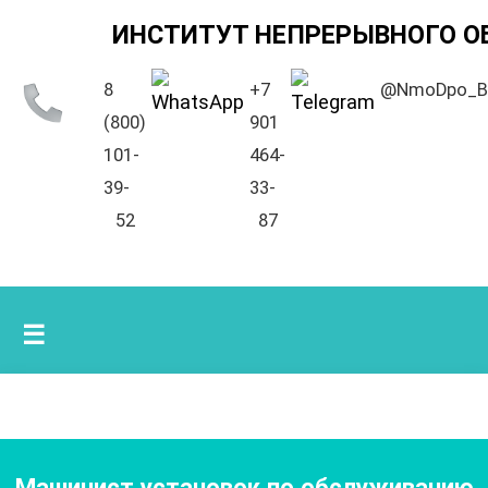
ИНСТИТУТ НЕПРЕРЫВНОГО О
8
+7
@NmoDpo_B
(800)
901
101-
464-
39-
33-
52
87
☰
Машинист установок по обслуживанию