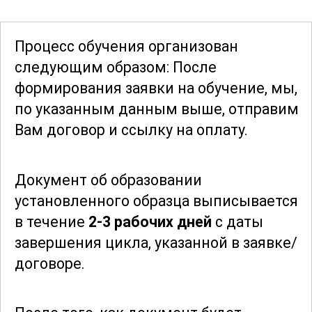
уверенно ориентироваться в любой
рабочей ситуации.
Процесс обучения организован
следующим образом: После
По завершении курса участники будут
формирования заявки
на обучение, мы,
готовы к решению широкого спектра
по указанным данным выше, отправим
задач, связанных с обслуживанием и
Вам договор и ссылку на оплату.
ремонтом подвижного состава.
Полученные знания и навыки позволят
Документ об образовании
им эффективно работать на
установленного образца выписывается
предприятиях железнодорожного
в течение
2-3 рабочих дней
с даты
транспорта, в депо и ремонтных
завершения цикла, указанной в заявке/
мастерских, обеспечивая надежную
договоре.
эксплуатацию техники и высокие
стандарты безопасности.