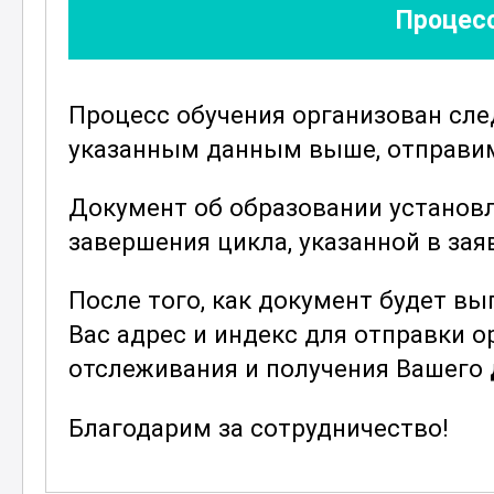
Процесс
обеспечивая безопасность экипажа 
методах координации действий с 
спасения.
Процесс обучения организован сл
Важной частью обучения является 
указанным данным выше, отправим 
средств и методов их применения.
и недостатках каждого из них, а та
Документ об образовании установ
подходящий способ тушения в зави
завершения цикла, указанной в зая
борту.
После того, как документ будет в
В процессе обучения особое внима
Вас адрес и индекс для отправки 
безопасности и использования защ
отслеживания и получения Вашего
научатся правильно надевать и ис
одежды и снаряжения, а также узна
Благодарим за сотрудничество!
Курс "Матрос-пожарный" разработан