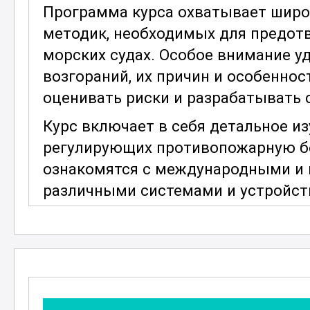
Программа курса охватывает широк
методик, необходимых для предот
морских судах. Особое внимание у
возгораний, их причин и особеннос
оценивать риски и разрабатывать 
Курс включает в себя детальное из
регулирующих противопожарную бе
ознакомятся с международными и 
различными системами и устройст
тушения пожаров. Это позволит им
технологий в области морской без
Особое внимание уделяется вопро
ситуациям и действиям в условиях
Участники курса научатся быстро и