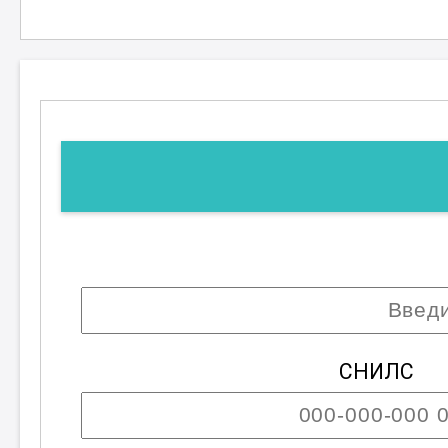
глубокие знания
и навыки в област
безопасности. Участники курса см
квалификацию, но и существенно п
морских судах, защищая жизни и 
пожарной опасности.
СНИЛС