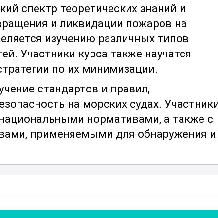
ий спектр теоретических знаний и
вращения и ликвидации пожаров на
деляется изучению различных типов
тей. Участники курса также научатся
стратегии по их минимизации.
учение стандартов и правил,
зопасность на морских судах. Участник
национальными нормативами, а также с
вами, применяемыми для обнаружения и
 быть в курсе последних инноваций и
опасности.
сам подготовки к чрезвычайным
 ограниченного времени и ресурсов.
 правильно реагировать на возгорания,