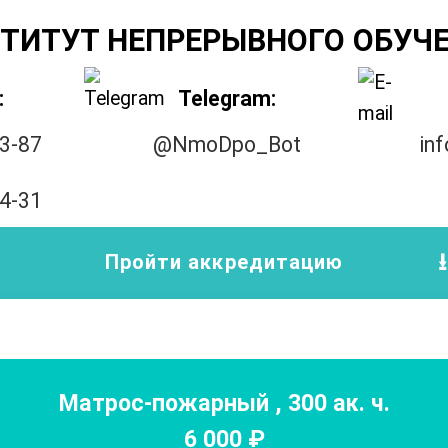
ТИТУТ НЕПРЕРЫВНОГО ОБУЧ
:
Telegram:
33-87
@NmoDpo_Bot
in
14-31
Пройти аккредитацию
Матрос-пожарный
,
300
ак. ч.
6 000
₽