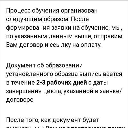
Участники получат представление о
Процесс обучения организован
наиболее эффективных методах
следующим образом: После
работы с современными материалами
формирования заявки
на обучение, мы,
и инструментами. Знания, полученные
по указанным данным выше, отправим
в ходе курса, помогут
Вам договор и ссылку на оплату.
совершенствовать свои навыки и
достигать высоких результатов в
Документ об образовании
профессии наклейщика заготовок.
установленного образца выписывается
Важным аспектом является также
в течение
2-3 рабочих дней
с даты
развитие навыков решения
завершения цикла, указанной в заявке/
нестандартных задач и повышения
договоре.
производительности труда.
Таким образом, данный курс
После того, как документ будет
представляет собой всестороннее