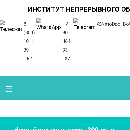
ИНСТИТУТ НЕПРЕРЫВНОГО О
8
+7
@NmoDpo_Bo
(800)
901
101-
464-
39-
33-
52
87
☰
Наклейщик заготовок
,
300
ак. ч.