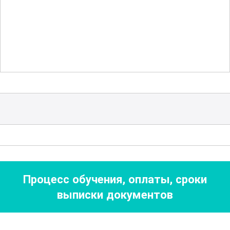
необходимы для успешной работы в
этой области.
Изучение различных типов материалов
и их особенностей поможет участникам
лучше понимать, как выбрать
оптимальный материал для
конкретной задачи. В рамках курса
рассматриваются различные техники и
методы, которые позволяют добиться
наилучшего результата при наклейке
Процесс обучения, оплаты, сроки
заготовок. Также освещаются вопросы
выписки документов
контроля качества и устранения
возможных дефектов.