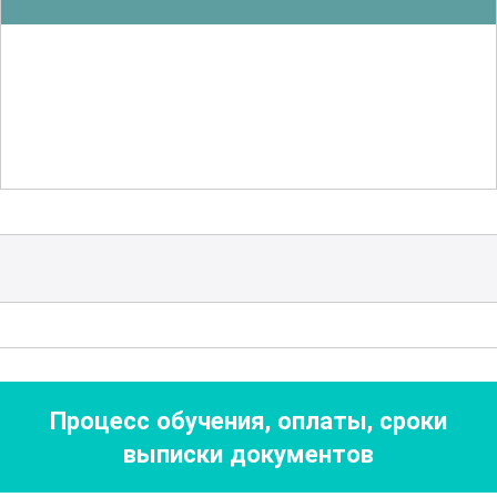
научитесь правильно выбирать
режимы работы для достижения
наилучших результатов. Важная часть
курса посвящена вопросам
автоматизации процессов и внедрению
современных технологий.
Кроме того, курс включает темы,
связанные с оптимизацией
производственных процессов,
повышением качества продукции и
снижением издержек. Вы научитесь
Процесс обучения, оплаты, сроки
анализировать производственные
выписки документов
показатели и разрабатывать
мероприятия по их улучшению. В