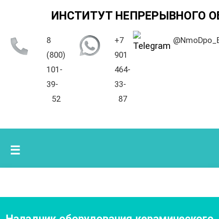
ИНСТИТУТ НЕПРЕРЫВНОГО О
8
+7
@NmoDpo_
(800)
901
101-
464-
39-
33-
52
87
☰
Наладчик оборудования керамического