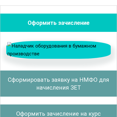
работы оборудования, используемого в
керамической промышленности, и о
том, как обеспечить его
эффективное
Оформить зачисление
функционирование
. Особое внимание
уделяется вопросам безопасности и
соблюдению
технических стандартов
,
а также методикам диагностики и
устранения неисправностей.
Также в программе рассмотрены
Сформировать заявку на НМФО для
различные типы керамического
начисления ЗЕТ
оборудования, включая прессы,
сушильные установки, печи и
глазировочные линии. Вы изучите их
Оформить зачисление на курс
конструктивные особенности и