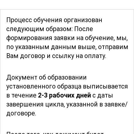
процессе обучения будут рассмотрены
реальные кейсы и примеры из
Процесс обучения организован
практики, что позволит вам лучше
следующим образом: После
понять, как применять полученные
формирования заявки
на обучение, мы,
знания в реальных условиях.
по указанным данным выше, отправим
Вам договор и ссылку на оплату.
Завершив курс, вы будете готовы к
работе в должности наладчика
Документ об образовании
оборудования на предприятиях
установленного образца выписывается
керамической промышленности. Ваши
в течение
2-3 рабочих дней
с даты
навыки по наладке, обслуживанию и
завершения цикла, указанной в заявке/
ремонту оборудования будут
договоре.
востребованы в различных сегментах
отрасли, начиная от производства
строительных материалов и заканчивая