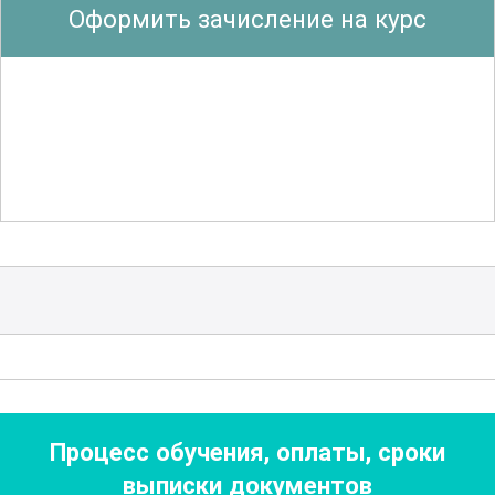
Оформить зачисление на курс
наладчикам идти в ногу с последними
тенденциями и использовать
передовые методы для повышения
производительности
и качества
продукции. Участники смогут освоить
навыки диагностики и устранения
неисправностей, что является
неотъемлемой частью работы
наладчика.
Каждому слушателю предоставляется
возможность изучить реальные кейсы
и примеры из практики, что
Процесс обучения, оплаты, сроки
значительно повышает уровень
выписки документов
понимания и позволяет быстрее