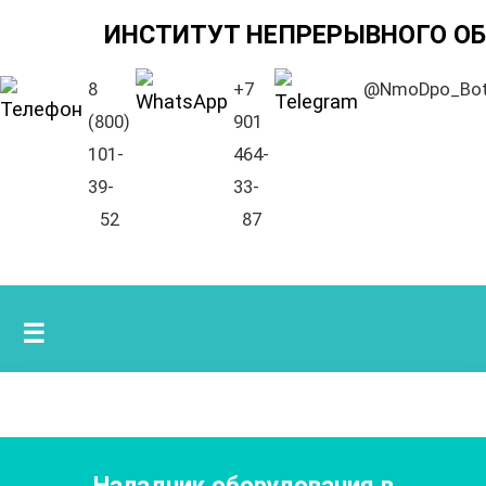
ИНСТИТУТ НЕПРЕРЫВНОГО О
8
+7
@NmoDpo_Bo
(800)
901
101-
464-
39-
33-
52
87
☰
Наладчик оборудования в