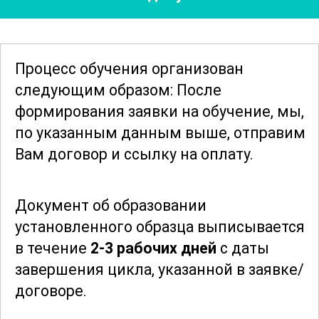
адаптироваться к конкретным
условиям на производстве. Курс также
охватывает такие важные аспекты, как
Процесс обучения организован
планирование и организация работы,
следующим образом: После
управление запасами запчастей и
формирования заявки
на обучение, мы,
материалов.
по указанным данным выше, отправим
Вам договор и ссылку на оплату.
В рамках обучения будут рассмотрены
вопросы взаимодействия с другими
Документ об образовании
подразделениями предприятия, что
установленного образца выписывается
способствует улучшению общей
в течение
2-3 рабочих дней
с даты
координации и эффективности работы
завершения цикла, указанной в заявке/
всей команды. Участники получат
договоре.
представление о том, как
интегрировать оборудование в