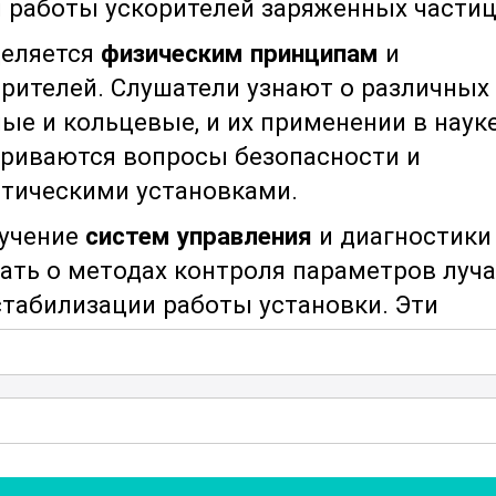
 работы ускорителей заряженных частиц
деляется
физическим принципам
и
рителей. Слушатели узнают о различных
ые и кольцевые, и их применении в наук
риваются вопросы безопасности и
етическими установками.
зучение
систем управления
и диагностики
ать о методах контроля параметров луча
стабилизации работы установки. Эти
ия эффективной и безопасной
ных частиц.
 методы
проектирования и модернизации
онимать, как создать и оптимизировать
ижения наилучших характеристик.