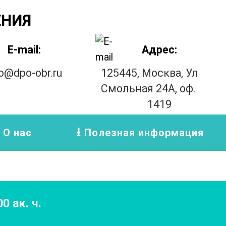
ЕНИЯ
E-mail:
Адрес:
fo@dpo-obr.ru
125445, Москва, Ул
Смольная 24А, оф.
1419
О нас
Полезная информация
00
ак. ч.