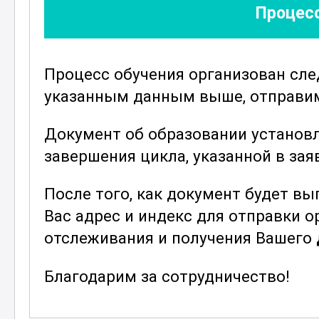
Процесс
Слушатели изучат современные тех
ускорительных систем, что позвол
в этой области.
Процесс обучения организован сл
Курс также освещает вопросы вза
указанным данным выше, отправим 
технологическими системами и их
процессы. Участники курса узнают
Документ об образовании установ
различных отраслях, таких как ме
завершения цикла, указанной в зая
промышленность, и какие перспек
После того, как документ будет в
в этой области.
Вас адрес и индекс для отправки 
По завершении курса слушатели б
отслеживания и получения Вашего
навыками, необходимыми для успе
обслуживания ускорителей заряже
Благодарим за сотрудничество!
новые карьерные возможности и п
развитие передовых технологий.