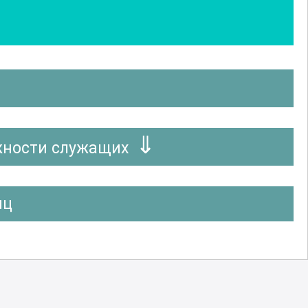
жности служащих
иц