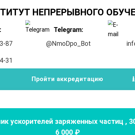
ТИТУТ НЕПРЕРЫВНОГО ОБУЧ
:
Telegram:
33-87
@NmoDpo_Bot
in
14-31
Пройти аккредитацию
ик ускорителей заряженных частиц
,
3
6 000
₽