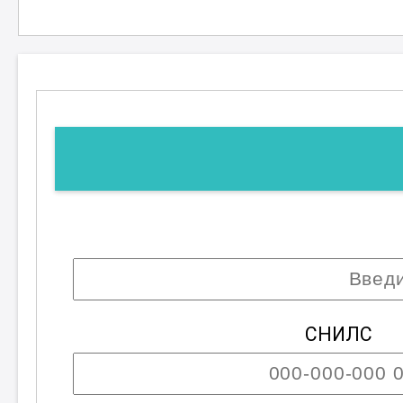
; Возможны разряды с четвёртого по шес
СНИЛС