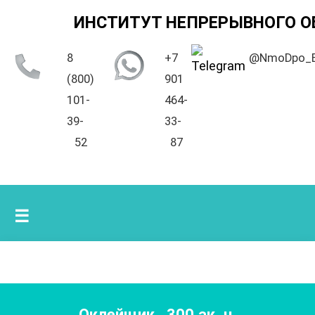
ИНСТИТУТ НЕПРЕРЫВНОГО О
8
+7
@NmoDpo_
(800)
901
101-
464-
39-
33-
52
87
☰
Оклейщик
,
300
ак. ч.