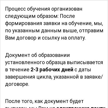
сможете освоить все необходимые
Процесс обучения организован
техники, начиная с базовых и
следующим образом: После
заканчивая сложными, что позволит
формирования заявки
на обучение, мы,
вам уверенно выполнять работы любой
по указанным данным выше, отправим
сложности.
Вам договор и ссылку на оплату.
Этот курс является идеальным
Документ об образовании
выбором для тех, кто хочет связать
установленного образца выписывается
свою карьеру с миром дизайна и
в течение
2-3 рабочих дней
с даты
отделочных работ. Полученные знания
завершения цикла, указанной в заявке/
и навыки помогут вам реализовать
договоре.
себя в профессиональной сфере, а
также открыть новые горизонты для
карьерного роста. В рамках курса вы
После того, как документ будет
получите доступ к обширной базе