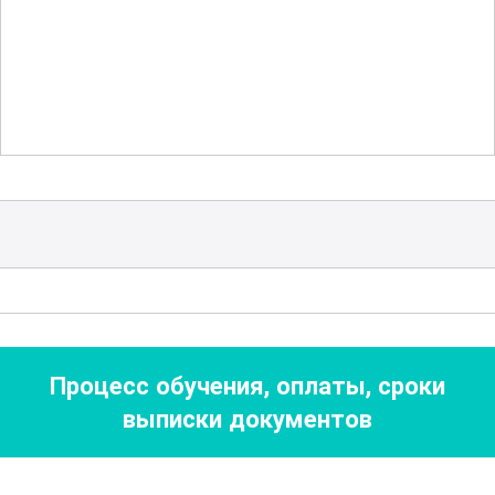
только выполнять работы качественно,
но и соблюдать все необходимые
нормы и стандарты. Курс рассчитан на
тех, кто стремится получить
полноценное представление о
профессии оклейщика и готов
совершенствовать свои навыки и
умения.
Программа ориентирована на тех, кто
хочет стать настоящим мастером
Процесс обучения, оплаты, сроки
своего дела, научиться создавать
выписки документов
эстетически привлекательные и
долговечные покрытия. Благодаря
продуманному подходу к обучению, вы