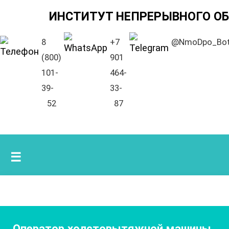
ИНСТИТУТ НЕПРЕРЫВНОГО О
8
+7
@NmoDpo_Bo
(800)
901
101-
464-
39-
33-
52
87
☰
Оператор холстовытяжной машины
,