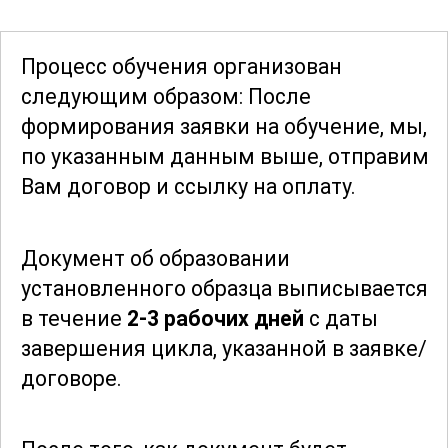
меняющимся требованиям рынка. В
ходе обучения будут рассмотрены
Процесс обучения организован
реальные кейсы и примеры успешных
следующим образом: После
компаний, что позволит вам перенять
формирования заявки
на обучение, мы,
лучший опыт и применить его в своей
по указанным данным выше, отправим
практике.
Вам договор и ссылку на оплату.
Пройдя этот курс, вы станете мастером
Документ об образовании
в своей области и сможете уверенно
установленного образца выписывается
управлять
холстовытяжной машиной
,
в течение
2-3 рабочих дней
с даты
оптимизировать производственные
завершения цикла, указанной в заявке/
процессы и обеспечивать высокое
договоре.
качество продукции. Углубленные
знания и практические навыки,
полученные в ходе обучения, станут