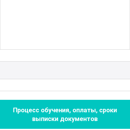
предотвращать аварийные ситуации.
Курс также включает в себя изучение
современных методов контроля
качества продукции, что позволит вам
обеспечивать высокие стандарты на
каждом этапе производственного
процесса.
Для тех, кто хочет углубить свои
знания, предусмотрен блок по
оптимизации производственных
процессов и внедрению новых
Процесс обучения, оплаты, сроки
технологий. Это поможет вам не только
выписки документов
повысить эффективность работы, но и
адаптироваться к постоянно