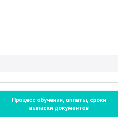
законодательные требования. Особое
внимание уделяется этическим и
психологическим аспектам работы, что
позволяет операторам
профессионально справляться с
эмоциональной нагрузкой и оказывать
качественные услуги.
Для успешного освоения материала
предусмотрены различные формы
подачи информации: текстовые
материалы, видеоуроки и
Процесс обучения, оплаты, сроки
интерактивные задания. Это позволяет
выписки документов
максимально эффективно усваивать
знания и применять их на практике. В