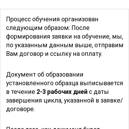
процессе обучения особое внимание
уделяется анализу реальных ситуаций и
Процесс обучения организован
решению задач, с которыми операторы
следующим образом: После
могут столкнуться в своей
формирования заявки
на обучение, мы,
повседневной работе.
по указанным данным выше, отправим
Вам договор и ссылку на оплату.
По окончании курса выпускники будут
обладать всеми необходимыми
Документ об образовании
навыками для успешной работы в
установленного образца выписывается
данной сфере. Они смогут уверенно и
в течение
2-3 рабочих дней
с даты
качественно выполнять свои
завершения цикла, указанной в заявке/
обязанности, соблюдая все
договоре.
установленные нормы и требования.
Курс является отличной возможностью
для тех, кто стремится получить
новую