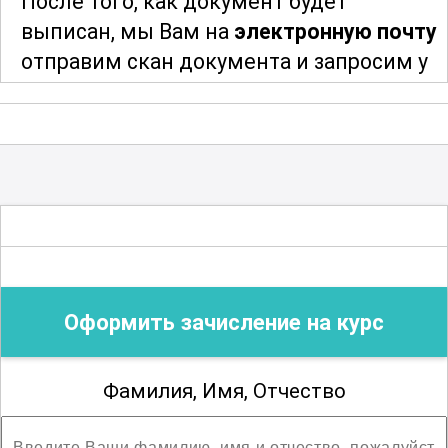
После того, как документ будет
профессию
и стать
выписан, мы Вам на
электронную почту
высококвалифицированным
отправим скан документа и запросим у
специалистом в области кремации.
Вас адрес и индекс для отправки
оригинала документа. После отправки
мы сообщим Вам трек-номер для
отслеживания и получения Вашего
документа об образовании
.
Благодарим за сотрудничество!
Оформить зачисление на курс
Фамилия, Имя, Отчество