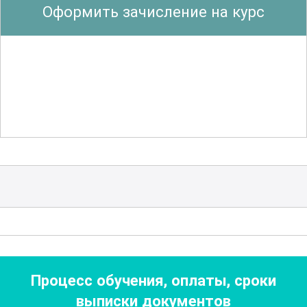
Оформить зачисление на курс
начиная от основ водоснабжения и
водоотведения до углубленных
методов очистки и обеззараживания.
Участники знакомятся с принципами
работы различных систем очистки,
включая мембранные технологии,
ультрафиолетовое облучение и
озонирование. Тщательно
рассматриваются вопросы
безопасности и контроля качества
воды, что позволяет выпускникам
курса уверенно справляться с задачами
любой сложности.
Процесс обучения, оплаты, сроки
выписки документов
Особое внимание в программе