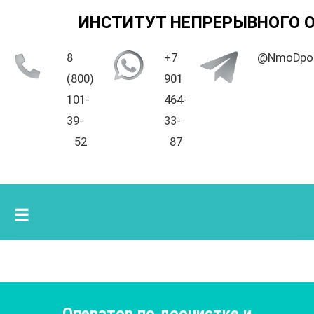
ИНСТИТУТ НЕПРЕРЫВНОГО 
8
+7
@NmoDpo
(800)
901
101-
464-
39-
33-
52
87
☰
Оператор по доочистке и