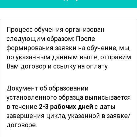
уделяется экономическим аспектам
работы операторов по доочистке и
обеззараживанию. Участники изучают
Процесс обучения организован
способы оптимизации затрат и
следующим образом: После
повышения эффективности работы
формирования заявки
на обучение, мы,
очистных сооружений. Важным
по указанным данным выше, отправим
элементом становится анализ и оценка
Вам договор и ссылку на оплату.
экологических рисков
, а также
разработка стратегий по их
Документ об образовании
минимизации.
установленного образца выписывается
в течение
2-3 рабочих дней
с даты
Завершив обучение, участники
завершения цикла, указанной в заявке/
получают все необходимые знания и
договоре.
умения для успешной работы в сфере
очистки сточных вод. Их