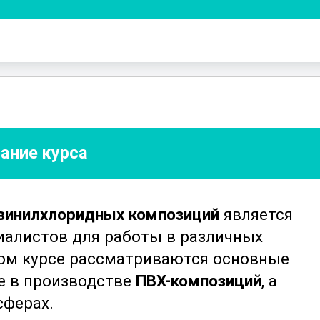
ание курса
винилхлоридных композиций
является
иалистов для работы в различных
ом курсе рассматриваются основные
е в производстве
ПВХ-композиций
, а
сферах.