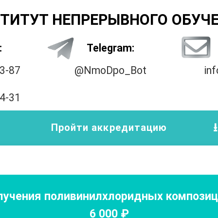
ТИТУТ НЕПРЕРЫВНОГО ОБУЧ
:
Telegram:
33-87
@NmoDpo_Bot
in
14-31
Пройти аккредитацию
лучения поливинилхлоридных компози
6 000
₽