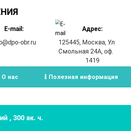
ЕНИЯ
E-mail:
Адрес:
fo@dpo-obr.ru
125445, Москва, Ул
Смольная 24А, оф.
1419
О нас
Полезная информация
ций
,
300
ак. ч.