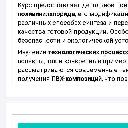
Курс предоставляет детальное пон
поливинилхлорида
, его модификац
различных способах синтеза и пере
качества готовой продукции. Особ
безопасности и экологической уст
Изучение
технологических процесс
аспекты, так и конкретные примеры
рассматриваются современные тен
получения
ПВХ-композиций
, что п
последних разработок и улучшений 
Курс также охватывает вопросы 
композиций
в различных отраслях, 
автомобилестроение, медицина и д
выбора и использования ПВХ-мате