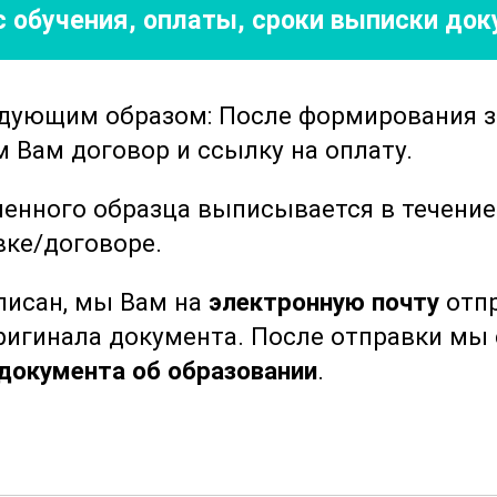
 обучения, оплаты, сроки выписки до
и.
чение оборудования и инструментов,
-композиций
. Участники ознакомятся с
едующим образом: После формирования 
н и устройств, что позволит им лучше
Вам договор и ссылку на оплату.
с и эффективно решать возникающие
ленного образца выписывается в течени
вке/договоре.
лушатели смогут уверенно
нилхлоридных композиций
, применять
ыписан, мы Вам на
электронную почту
отпр
носить свой вклад в развитие
оригинала документа. После отправки м
 рассчитан на специалистов,
документа об образовании
.
и навыки в данной области и стать
аторами по получению
ПВХ-композиций
.