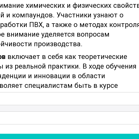
имание химических и физических свойст
ий и компаундов. Участники узнают о
работки ПВХ, а также о методах контрол
ое внимание уделяется вопросам
ойчивости производства.
ов
включает в себя как теоретические
 из реальной практики. В ходе обучения
денции и инновации в области
озволяет специалистам быть в курсе
в этой области.
применения
поливинилхлоридных
таких как строительство,
ругие. Участники узнают о специфике
риалов в зависимости от конечных