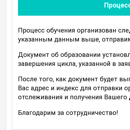
Процесс
требований и условий эксплуатаци
Важной частью курса является изу
используемых в производстве
ПВХ
Процесс обучения организован сл
принципами работы различных маши
указанным данным выше, отправим 
понимать технологический процес
задачи.
Документ об образовании установ
завершения цикла, указанной в зая
В результате прохождения курса, с
ориентироваться в области
поливи
После того, как документ будет в
полученные знания на практике и в
Вас адрес и индекс для отправки 
промышленного производства. Курс
отслеживания и получения Вашего
стремящихся углубить свои знания 
высококвалифицированными опер
Благодарим за сотрудничество!
; 6 разряд