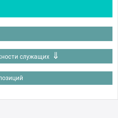
жности служащих
позиций