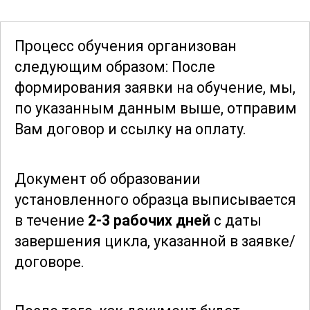
В конце курса участники получат
полное представление о современных
Процесс обучения организован
тенденциях и инновациях в области
следующим образом: После
почтовой связи, что позволит им быть в
формирования заявки
на обучение, мы,
курсе последних изменений и
по указанным данным выше, отправим
нововведений. Это знание поможет им
Вам договор и ссылку на оплату.
эффективно адаптироваться к
изменениям и стать востребованными
Документ об образовании
специалистами в своей области.
установленного образца выписывается
в течение
2-3 рабочих дней
с даты
Таким образом, данный курс
завершения цикла, указанной в заявке/
предоставляет всестороннее обучение,
договоре.
охватывающее все необходимые
аспекты работы оператором связи в
области почтовой связи общего