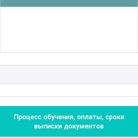
научатся применять их для
автоматизации процессов.
Также большое внимание уделяется
управлению клиентским сервисом
и
взаимодействию с клиентами, что
позволяет развить навыки,
необходимые для обеспечения
высокого уровня обслуживания.
Учащиеся узнают о различных методах
работы с клиентами, включая
обработку запросов и жалоб, а также о
Процесс обучения, оплаты, сроки
способах повышения лояльности
выписки документов
клиентов.