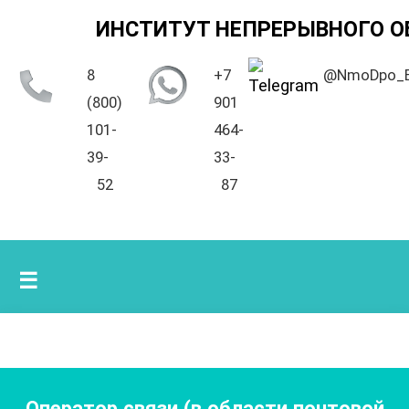
ИНСТИТУТ НЕПРЕРЫВНОГО О
8
+7
@NmoDpo_
(800)
901
101-
464-
39-
33-
52
87
☰
Оператор связи (в области почтовой