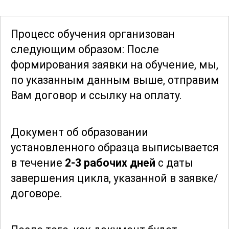
как эти свойства влияют на процесс
вальцовки. Особое внимание уделяется
Процесс обучения организован
вопросам качества готовой продукции
следующим образом: После
и методам контроля.
формирования заявки
на обучение, мы,
по указанным данным выше, отправим
Завершив обучение, участники получат
Вам договор и ссылку на оплату.
комплексные знания и навыки,
необходимые для работы оператором
Документ об образовании
вальцовочной линии. Они будут готовы
установленного образца выписывается
к выполнению задач любой сложности
в течение
2-3 рабочих дней
с даты
и смогут уверенно работать на любом
завершения цикла, указанной в заявке/
производственном предприятии, где
договоре.
требуется квалифицированный
специалист по вальцовке. Этот курс
открывает широкие перспективы для