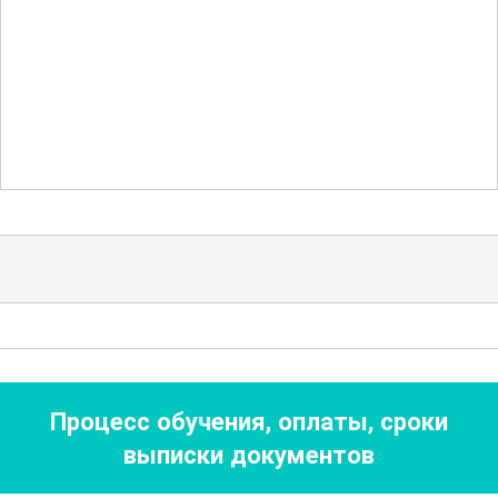
вальцовочной линии. В рамках курса
рассматриваются
основные правила
и
стандарты безопасности, а также
методы предотвращения аварийных
ситуаций. Участники узнают, как
правильно использовать средства
индивидуальной защиты и соблюдать
меры предосторожности при работе с
мощным оборудованием.
На курсе также изучаются основы
технологического процесса
вальцовки
Процесс обучения, оплаты, сроки
различных материалов. Участники
выписки документов
узнают о свойствах металлов,
применяемых в производстве, и о том,