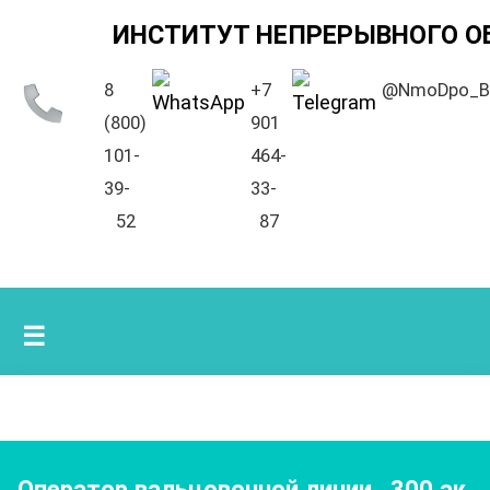
ИНСТИТУТ НЕПРЕРЫВНОГО О
8
+7
@NmoDpo_B
(800)
901
101-
464-
39-
33-
52
87
☰
Оператор вальцовочной линии
,
300
ак.