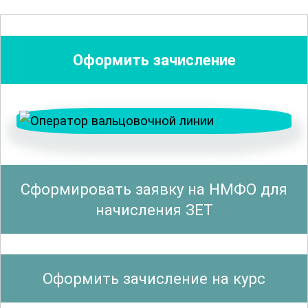
работы на вальцовочной линии.
Рассматриваются различные типы
вальцовочных станков, их
Оформить зачисление
конструктивные особенности и
функциональные возможности.
Учащиеся научатся анализировать и
устранять возможные неисправности, а
также проводить профилактическое
обслуживание оборудования. Это
Сформировать заявку на НМФО для
поможет минимизировать простои и
начисления ЗЕТ
повысить эффективность
производства.
Оформить зачисление на курс
Безопасность является ключевым
элементом в работе оператора