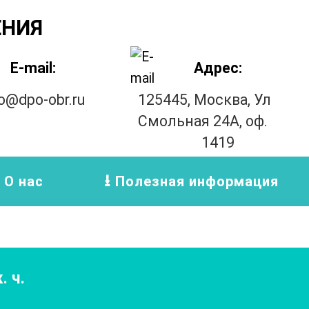
ЕНИЯ
E-mail:
Адрес:
fo@dpo-obr.ru
125445, Москва, Ул
Смольная 24А, оф.
1419
О нас
Полезная информация
. ч.