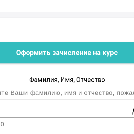
стник сможет найти для себя полезную
могут ему достичь новых высот в своей
вайте для себя удивительный мир работ
ый
Оформить зачисление на курс
Фамилия, Имя, Отчество