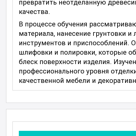
превратить неотделанную древеси
качества.
В процессе обучения рассматриваю
материала, нанесение грунтовки и 
инструментов и приспособлений. О
шлифовки и полировки, которые о
блеск поверхности изделия. Изуче
профессионального уровня отделки
качественной мебели и декоратив
Особый акцент делается на
безопа
инструментами. Участники курса у
рабочее место, чтобы минимизиров
рассматриваются вопросы экологи
отходов, что становится все боле