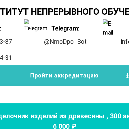
ТИТУТ НЕПРЕРЫВНОГО ОБУЧ
:
Telegram:
33-87
@NmoDpo_Bot
in
14-31
Пройти аккредитацию
делочник изделий из древесины
,
300
ак
6 000
₽