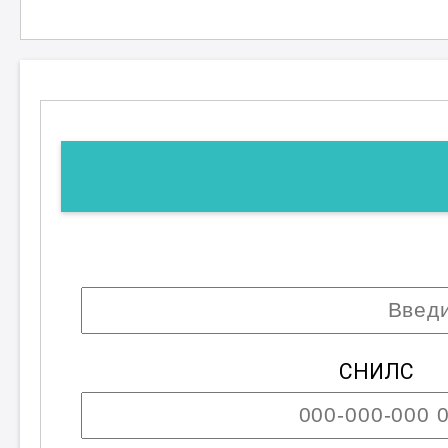
начальной подготовки, каждый уча
информацию и навыки, которые по
карьере. Присоединяйтесь и откры
с древесиной!
; Возможны разряды с четвёртого по пят
СНИЛС