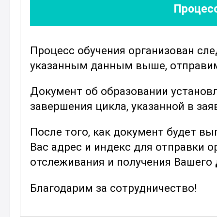
Процесс
Важным компонентом курса являет
отделочных материалов, таких как 
научатся выбирать подходящие ма
Процесс обучения организован сл
древесины и условий эксплуатации
указанным данным выше, отправим 
позволяет значительно улучшить д
изделий.
Документ об образовании установ
В процессе освоения курса особое
завершения цикла, указанной в зая
технологиям
и инновациям в облас
После того, как документ будет в
о новейших разработках и тенденц
Вас адрес и индекс для отправки 
качество отделки и ускорить проц
отслеживания и получения Вашего
также изучение международных ста
выпускникам применять свои знани
Благодарим за сотрудничество!
Этот курс предназначен для всех, 
отделки древесины на профессион