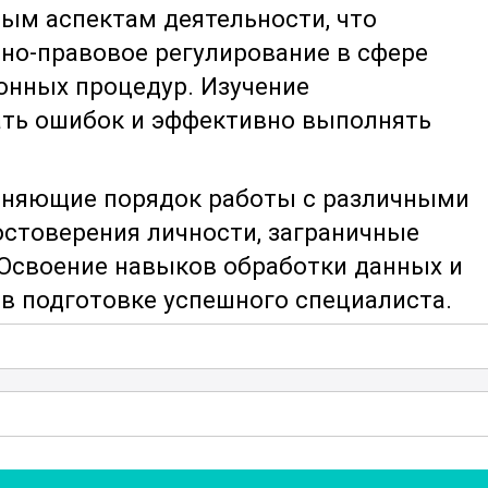
ым аспектам деятельности, что
но-правовое регулирование в сфере
онных процедур. Изучение
ать ошибок и эффективно выполнять
сняющие порядок работы с различными
остоверения личности, заграничные
 Освоение навыков обработки данных и
в подготовке успешного специалиста.
 используются разнообразные учебные
боко изучить каждую тему. В ходе
туальным инструкциям и рекомендациям,
ию к рабочему процессу.