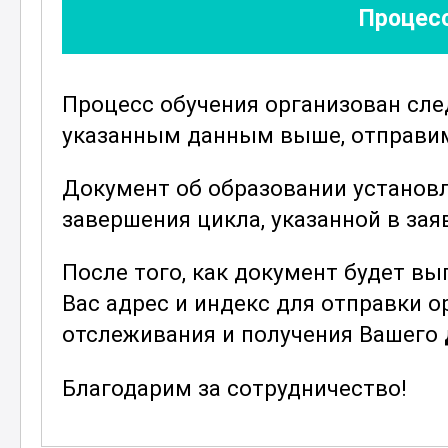
В рамках курса также рассматрива
Процесс
гражданами и органами власти, чт
навыки и повысить эффективност
обязанностей. Вы научитесь быстр
Процесс обучения организован сл
значительно улучшит качество ваш
указанным данным выше, отправим 
Курс охватывает все необходимые
Документ об образовании установ
области паспортного и миграционн
завершения цикла, указанной в зая
предоставление исчерпывающих зн
успешной работы в данной сфере.
После того, как документ будет в
По завершении курса вы будете о
Вас адрес и индекс для отправки 
компетенциями для работы в данно
отслеживания и получения Вашего
нормативных актов и умение прав
Благодарим за сотрудничество!
Профессиональная подготовка отк
трудоустройства и карьерного рост