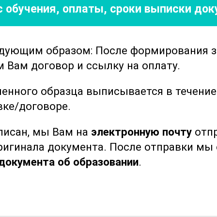
ются особенности взаимодействия с
 обучения, оплаты, сроки выписки до
о помогает развить коммуникативные
ь выполнения профессиональных
о и точно выполнять запросы, что
едующим образом: После формирования 
ей работы.
Вам договор и ссылку на оплату.
 аспекты подготовки специалистов в
ленного образца выписывается в течени
ого учета. Программа нацелена на
вке/договоре.
аний и навыков, необходимых для
ыписан, мы Вам на
электронную почту
отпр
бладать всеми необходимыми
оригинала документа. После отправки м
й области, включая знание актуальных
документа об образовании
.
ильно оформлять документы.
рывает широкие перспективы
а.