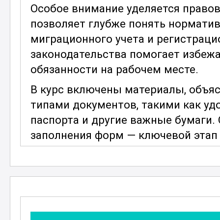
Особое внимание уделяется правов
позволяет глубже понять норматив
миграционного учета и регистраци
законодательства помогает избеж
обязанности на рабочем месте.
В курс включены материалы, объя
типами документов, такими как уд
паспорта и другие важные бумаги.
заполнения форм — ключевой этап 
Для лучшего усвоения информации
материалы, которые позволяют глу
обучения вы получите доступ к ак
что существенно упростит адаптац