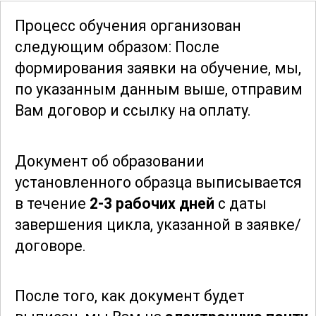
позволит вам максимально
Процесс обучения организован
эффективно использовать инструмент,
следующим образом: После
независимо от условий и сложности
формирования заявки
на обучение, мы,
задачи. Вы получите необходимые
по указанным данным выше, отправим
знания для выполнения работ в
Вам договор и ссылку на оплату.
условиях ограниченного пространства
и под различными углами.
Документ об образовании
установленного образца выписывается
Данный курс также охватывает
в течение
2-3 рабочих дней
с даты
аспекты
экономии времени
и ресурсов
завершения цикла, указанной в заявке/
при выполнении работ. Вы узнаете, как
договоре.
планировать свои действия, чтобы
минимизировать затраты и повысить
производительность. В результате
После того, как документ будет
успешного освоения курса вы станете