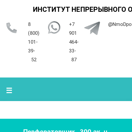
ИНСТИТУТ НЕПРЕРЫВНОГО 
8
+7
@NmoDpo
(800)
901
101-
464-
39-
33-
52
87
☰
Перфораторщик
,
300
ак. ч.