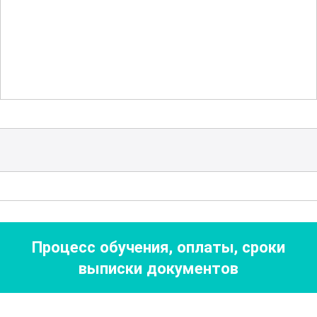
срок службы.
Курс включает в себя изучение
различных методов сверления, в том
числе ударного и безударного. Вы
научитесь различать ситуации, в
которых каждый из этих методов будет
наиболее эффективен. Также будут
рассмотрены способы работы с
различными материалами, включая
бетон, кирпич, камень и металл.
Процесс обучения, оплаты, сроки
выписки документов
Особое внимание уделяется
правильной настройке
перфоратора и
выбору нужных режимов работы. Это