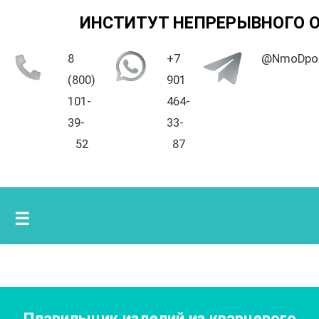
ИНСТИТУТ НЕПРЕРЫВНОГО 
8
+7
@NmoDpo
(800)
901
101-
464-
39-
33-
52
87
☰
Плавильщик изделий из кварцевого