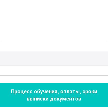
знаний, но и практических навыков.
Курс включает детальное изучение
оборудования и инструментов,
используемых в этой области. Освоение
этих инструментов позволит вам
эффективно выполнять задачи и
соблюдать все необходимые
стандарты качества и безопасности.
Данный курс также охватывает
аспекты экологической безопасности и
устойчивого развития. Вы научитесь
Процесс обучения, оплаты, сроки
минимизировать отходы и
выписки документов
рационально использовать ресурсы, что
особенно важно в современных