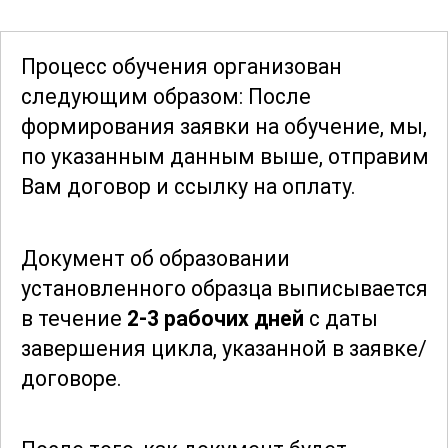
условиях. Это делает вас не только
высококвалифицированным
Процесс обучения организован
специалистом, но и ответственным
следующим образом: После
профессионалом, заботящимся о
формирования заявки
на обучение, мы,
сохранении окружающей среды.
по указанным данным выше, отправим
Вам договор и ссылку на оплату.
Подробное изучение всех этапов
производства изделий из кварцевого
Документ об образовании
стекла, от подготовки материалов до
установленного образца выписывается
контроля качества готовой продукции,
в течение
2-3 рабочих дней
с даты
позволяет вам полностью освоить эту
завершения цикла, указанной в заявке/
профессию. Вы получите знания о
договоре.
передовых методах и технологиях, что
позволит вам оставаться
конкурентоспособным на рынке труда.