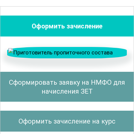
повреждений и улучшить качество
конечного результата.
Оформить зачисление
Изучение оборудования и инструментов
является важной частью курса.
Участники узнают о современных
утюгах, парогенераторах и других
устройствах, которые могут
значительно облегчить процесс
Сформировать заявку на НМФО для
подготовки белья. Особое внимание
начисления ЗЕТ
уделяется технике безопасности при
использовании оборудования.
Оформить зачисление на курс
Кроме того, курс включает обучение
правильным техникам
сушки
и