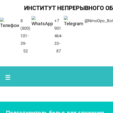
ИНСТИТУТ НЕПРЕРЫВНОГО О
8
+7
@NmoDpo_Bo
(800)
901
101-
464-
39-
33-
52
87
☰
Подготовитель белья для глажения
,