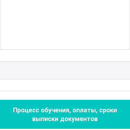
складыванию
белья. Это помогает
сохранить первоначальный вид и
структуру тканей, а также облегчает
последующее глажение.
Участники получат ценные советы по
организации рабочего пространства и
хранению белья, что способствует
повышению продуктивности и удобства
в работе. Эти знания полезны не только
для работников прачечных, но и для
домохозяек, стремящихся к
Процесс обучения, оплаты, сроки
идеальному порядку в доме.
выписки документов
Этот курс предоставляет возможность