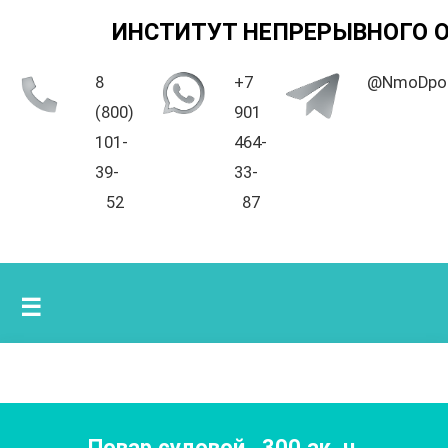
ИНСТИТУТ НЕПРЕРЫВНОГО 
8
+7
@NmoDpo
(800)
901
101-
464-
39-
33-
52
87
☰
Повар судовой
,
300
ак. ч.