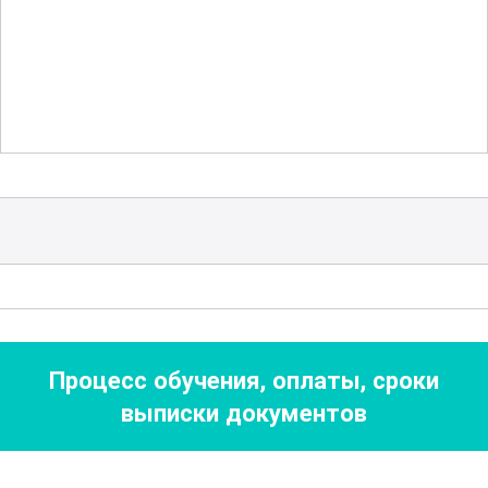
Участники узнают, как готовить
разнообразные блюда,
удовлетворяющие вкусы
международной команды и
пассажиров, учитывая при этом
национальные и культурные
особенности.
Курс также включает изучение
безопасности на борту. Участники
освоят методы предотвращения
Процесс обучения, оплаты, сроки
пожаров и иных чрезвычайных
выписки документов
ситуаций на судовой кухне. Важным
аспектом является правильное
использование кухонной техники и