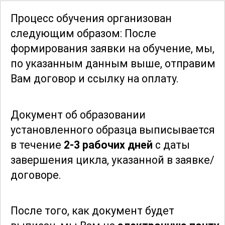
инструментов, а также знание правил
Процесс обучения организован
первой помощи в случае кулинарных
следующим образом: После
травм.
формирования заявки
на обучение, мы,
по указанным данным выше, отправим
Отдельное внимание уделено вопросам
Вам договор и ссылку на оплату.
питания и диетологии. Участники
изучат основы сбалансированного
Документ об образовании
питания, рационального использования
установленного образца выписывается
ресурсов и составления меню,
в течение
2-3 рабочих дней
с даты
способного удовлетворить потребности
завершения цикла, указанной в заявке/
различных групп людей на борту. Это
договоре.
включает в себя знания о пищевых
аллергиях, диетических ограничениях
и предпочтениях.
После того, как документ будет