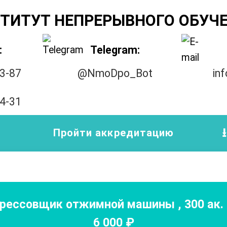
ТИТУТ НЕПРЕРЫВНОГО ОБУЧ
:
Telegram:
33-87
@NmoDpo_Bot
in
14-31
Пройти аккредитацию
рессовщик отжимной машины
,
300
ак. 
6 000
₽