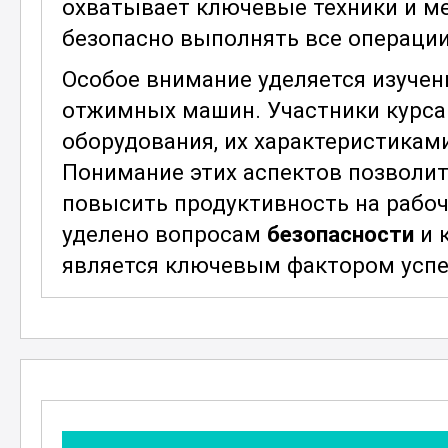
охватывает ключевые техники и ме
безопасно выполнять все операции
Особое внимание уделяется изуче
отжимных машин. Участники курса
оборудования, их характеристикам
Понимание этих аспектов позволи
повысить продуктивность на рабоч
уделено вопросам
безопасности
и 
является ключевым фактором успе
Практическая часть курса включае
производственных ситуаций, чтоб
знания на практике. Изучение
осно
работа с различными типами мате
профессии. Участники получат воз