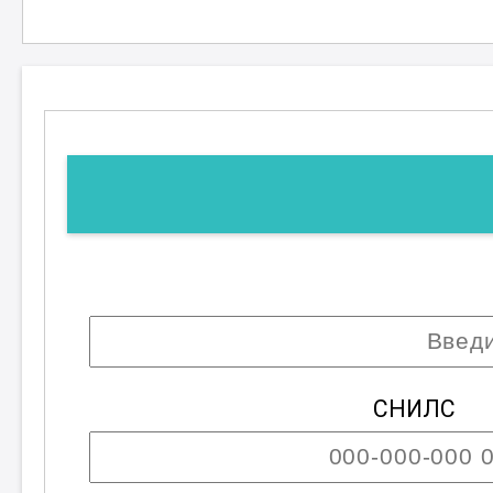
профессионалов.
После прохождения курса, участни
работе на производстве, обладая 
умениями для выполнения задач л
отжимной машины" открывает нов
роста и развития в области промы
; 2 разряд
СНИЛС