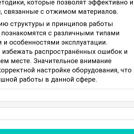
тодики, которые позволят эффективно и
, связанные с отжимом материалов.
нию структуры и принципов работы
 познакомятся с различными типами
и и особенностями эксплуатации.
т избежать распространённых ошибок и
ем месте. Значительное внимание
корректной настройке оборудования, что
шной работы в данной сфере.
т в себя моделирование различных
ы студенты могли применить полученные
вных операций
и методов отжима, а такж
риалов обеспечат глубокое понимание
можность детально разобраться с