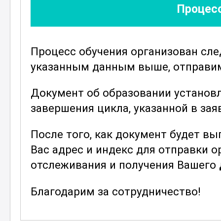
алгоритмами выполнения задач и н
Процесс
нестандартных ситуациях.
Программа также охватывает вопр
Процесс обучения организован сл
ремонта отжимных машин. Это вкл
указанным данным выше, отправим 
неисправностей, проведение регул
изношенных деталей. Знание этих 
Документ об образовании установ
оборудования и обеспечить его бе
завершения цикла, указанной в зая
Курс "Прессовщик отжимной машин
После того, как документ будет в
часов, что позволяет максимально
Вас адрес и индекс для отправки 
подготовить компетентных специал
отслеживания и получения Вашего
повысить свою квалификацию, пол
необходимые для успешной работы
Благодарим за сотрудничество!
формат
обучения предоставляет в
время и в комфортных условиях, ч