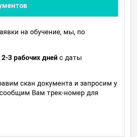
кументов
заявки
на обучение, мы, по
ы
е
2-3 рабочих дней
с даты
авим скан документа и запросим у
ы сообщим Вам трек-номер для