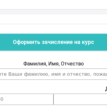
ки будут готовы к самостоятельной
всеми необходимыми знаниями и
юбой сложности. Курс "Прессовщик
ые возможности для профессионального
Оформить зачисление на курс
шленного производства.
Фамилия, Имя, Отчество