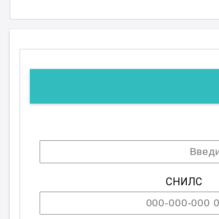
условиях. Таким образом, курс "П
возможность для профессиональног
горизонты в карьере и помогая до
; Возможны разряды со второго по четвё
СНИЛС