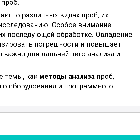
 проб.
ают о различных видах проб, их
 исследованию. Особое внимание
 их последующей обработке. Овладение
изировать погрешности и повышает
о важно для дальнейшего анализа и
е темы, как
методы анализа
проб,
го оборудования и программного
 Участники курса научатся работать с
ологиями, используемыми в
лабораториях. Внимание также уделяетс
ию стандартов качества, что
 данной области.