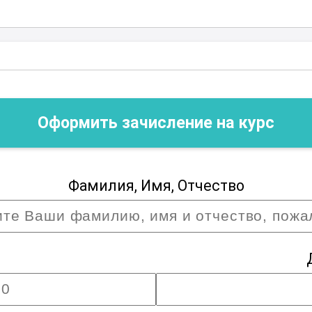
роборщик" предоставляет уникальную
о роста и развития, открывая новые
стичь поставленных целей.
ртый
Оформить зачисление на курс
Фамилия, Имя, Отчество