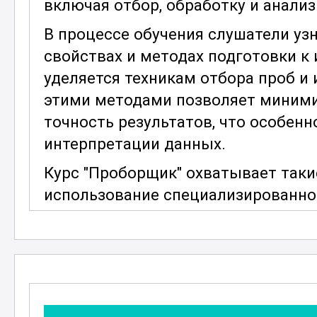
включая отбор, обработку и анализ
В процессе обучения слушатели узн
свойствах и методах подготовки к
уделяется техникам отбора проб и
этими методами позволяет миним
точность результатов, что особенн
интерпретации данных.
Курс "Проборщик" охватывает таки
использование специализированно
обеспечения для обработки данных.
различными инструментами и техн
современных геологоразведочных 
вопросам безопасности и соблюден
необходимо для успешной работы в