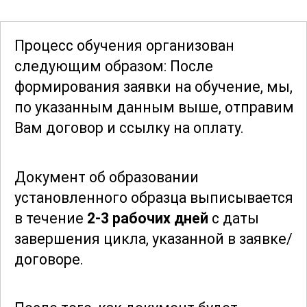
документацию и анализировать
результаты работы, что является
Процесс обучения организован
важным навыком для успешного
следующим образом: После
выполнения своих обязанностей.
формирования заявки
на обучение, мы,
по указанным данным выше, отправим
Курс предназначен для тех, кто хочет
Вам договор и ссылку на оплату.
повысить свою квалификацию или
освоить новую профессию в области
Документ об образовании
подачи химикатов. Независимо от
установленного образца выписывается
вашего текущего уровня подготовки,
в течение
2-3 рабочих дней
с даты
программа курса поможет вам достичь
завершения цикла, указанной в заявке/
новых высот и стать востребованным
договоре.
специалистом. Присоединяйтесь к
курсу и получите все необходимые
знания и навыки для успешной работы