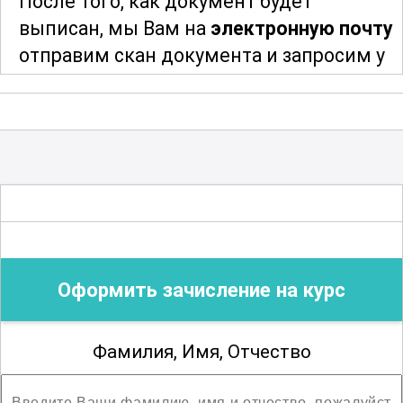
После того, как документ будет
в данной сфере.
выписан, мы Вам на
электронную почту
отправим скан документа и запросим у
; 2 разряд
Вас адрес и индекс для отправки
оригинала документа. После отправки
мы сообщим Вам трек-номер для
отслеживания и получения Вашего
документа об образовании
.
Благодарим за сотрудничество!
Оформить зачисление на курс
Фамилия, Имя, Отчество