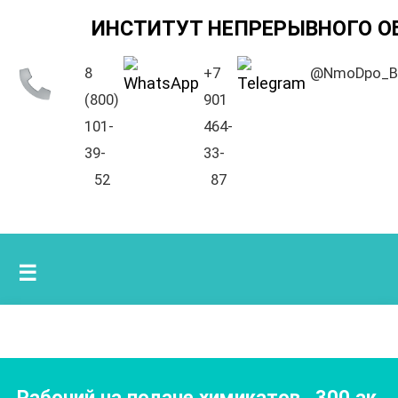
ИНСТИТУТ НЕПРЕРЫВНОГО О
8
+7
@NmoDpo_B
(800)
901
101-
464-
39-
33-
52
87
☰
Рабочий на подаче химикатов
,
300
ак.