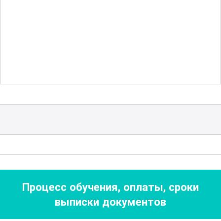
частью программы является
ознакомление с
экологическими
аспектами
, связанными с
использованием химикатов, и
методами минимизации их
воздействия на окружающую среду.
В процессе обучения будут
рассмотрены различные сценарии и
ситуации, с которыми сталкиваются
специалисты в этой области, что
поможет вам лучше понять, как
Процесс обучения, оплаты, сроки
применять полученные знания на
выписки документов
практике. Вы научитесь правильно
интерпретировать техническую