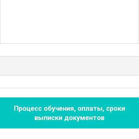
строительстве и декоре являются
важной частью программы, что
позволяет выпускникам курса уверенно
работать с любыми видами камня.
Обучение также включает в себя
аспекты правильного ухода за
каменными изделиями, что позволяет
продлить их срок службы и сохранить
первоначальный внешний вид. В
рамках курса студенты узнают о
Процесс обучения, оплаты, сроки
способах защиты и консервации камня,
выписки документов
а также о методах ремонта и
реставрации поврежденных изделий.