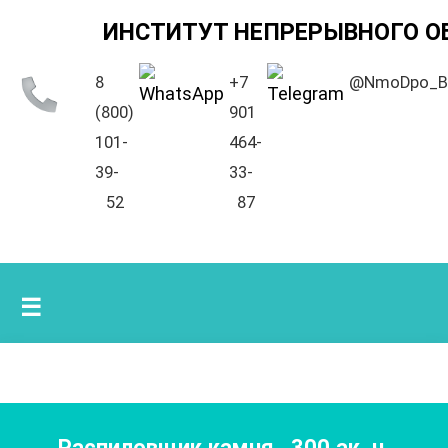
ИНСТИТУТ НЕПРЕРЫВНОГО О
8
+7
@NmoDpo_B
(800)
901
101-
464-
39-
33-
52
87
☰
Распиловщик камня
,
300
ак. ч.