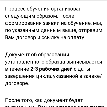
Программа разработана таким образом,
Процесс обучения организован
чтобы каждый студент мог получить
следующим образом: После
максимум полезной информации и
формирования заявки
на обучение, мы,
навыков, необходимых для успешной
по указанным данным выше, отправим
работы в этой области. Независимо от
Вам договор и ссылку на оплату.
уровня подготовки, курс позволяет
освоить все тонкости профессии и
Документ об образовании
стать востребованным специалистом
установленного образца выписывается
на рынке труда.
в течение
2-3 рабочих дней
с даты
завершения цикла, указанной в заявке/
В результате прохождения курса,
договоре.
студенты смогут уверенно работать с
различными видами камня, применять
современные технологии и методы
После того, как документ будет
обработки, а также создавать