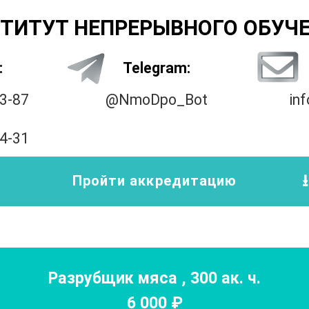
ТИТУТ НЕПРЕРЫВНОГО ОБУЧ
:
Telegram:
33-87
@NmoDpo_Bot
in
14-31
Пройти аккредитацию
Разрубщик мяса
,
300
ак. ч.
6 000
₽