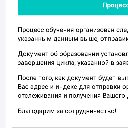
Процесс
Важной частью обучения является
клиентов. Вы узнаете, как удовлет
им качественные продукты и созд
Процесс обучения организован сл
знание поможет вам не только раб
указанным данным выше, отправим 
бизнес в мясной индустрии. Освое
новые возможности для карьерног
Документ об образовании установ
В течение курса вы получите дост
завершения цикла, указанной в зая
помогут вам усваивать информаци
После того, как документ будет в
практике. Видеоуроки, текстовые 
Вас адрес и индекс для отправки 
помогут вам глубже понять все ас
отслеживания и получения Вашего
Присоединяйтесь к курсу и начните
уже сегодня!
Благодарим за сотрудничество!
; 3 разряд