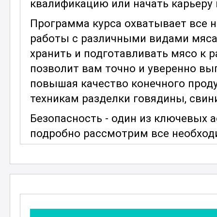
квалификацию или начать карьеру 
Программа курса охватывает все 
работы с различными видами мяса.
хранить и подготавливать мясо к 
позволит вам точно и уверенно вы
повышая качество конечного проду
техникам разделки говядины, свин
Безопасность - один из ключевых 
подробно рассмотрим все необхо
правильное использование инструм
избежать травм и обеспечить безо
окружающих. В курсе также рассм
и санитарии, которые помогут вам
рабочем месте.