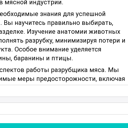
в мясной индустрии.
необходимые знания для успешной
 Вы научитесь правильно выбирать,
разделке. Изучение анатомии животных
полнять разрубку, минимизируя потери и
кта. Особое внимание уделяется
ины, баранины и птицы.
аспектов работы разрубщика мяса. Мы
димые меры предосторожности, включая
ентов и оборудования. Вы узнаете, как
пасные условия труда для себя и
отрены современные стандарты гигиены
 поддерживать чистоту и порядок на