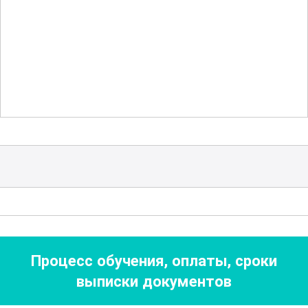
различные материалы и конструкции
влияют на звук, и как правильно
настроить инструмент для достижения
оптимального звучания. Это знание
особенно важно для тех, кто стремится
не только восстановить, но и улучшить
качество звука старинных и
современных инструментов.
Курс также включает в себя изучение
исторического и культурного контекста
язычковых инструментов. Участники
Процесс обучения, оплаты, сроки
узнают о развитии этих инструментов в
выписки документов
разных частях мира, а также о значении,
которое они имели и имеют в