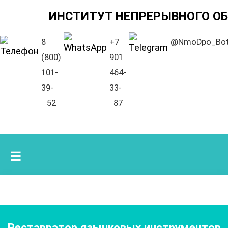
ИНСТИТУТ НЕПРЕРЫВНОГО О
8
+7
@NmoDpo_Bo
(800)
901
101-
464-
39-
33-
52
87
☰
Реставратор язычковых инструментов