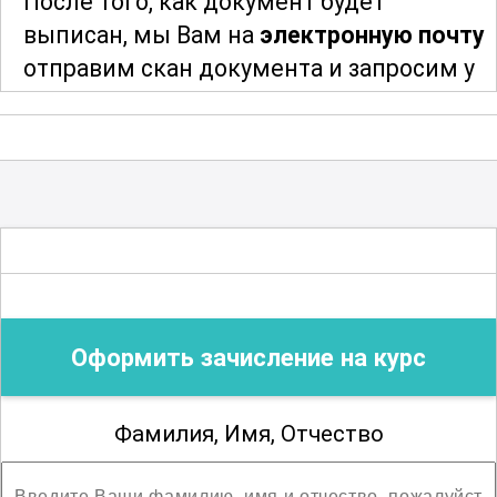
После того, как документ будет
специалистами в данной области.
выписан, мы Вам на
электронную почту
отправим скан документа и запросим у
Этот курс предлагает уникальную
Вас адрес и индекс для отправки
возможность для тех, кто желает стать
оригинала документа. После отправки
профессиональными реставраторами
мы сообщим Вам трек-номер для
язычковых инструментов и внести свой
отслеживания и получения Вашего
вклад в сохранение музыкального
документа об образовании
.
наследия. Полученные знания и навыки
позволят не только восстановить
Благодарим за сотрудничество!
старинные инструменты, но и создать
Оформить зачисление на курс
новые, вдохновленные традициями и
современными достижениями в
области музыки и акустики.
Фамилия, Имя, Отчество
Погружение в мир язычковых
инструментов откроет перед