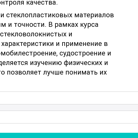
онтроля качества.
 и стеклопластиковых материалов
м и точности. В рамках курса
стекловолокнистых и
 характеристики и применение в
омобилестроение, судостроение и
деляется изучению физических и
то позволяет лучше понимать их
ехника резки стекловолокнистых и
астники изучат различные методы, таки
, а также особенности их применения в
Кроме того, курс включает изучение
ментов, которые позволяют значительно