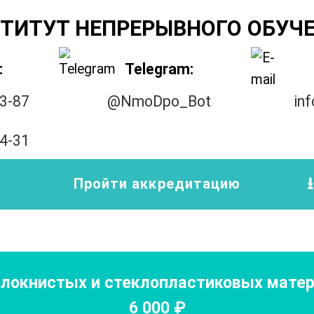
ТИТУТ НЕПРЕРЫВНОГО ОБУЧ
:
Telegram:
33-87
@NmoDpo_Bot
in
14-31
Пройти аккредитацию
олокнистых и стеклопластиковых мате
6 000
₽