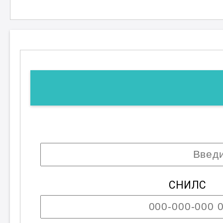
смогут узнать о передовых методи
им стать востребованными специа
стекловолокнистыми и стеклопла
; Возможны разряды со второго по трети
СНИЛС