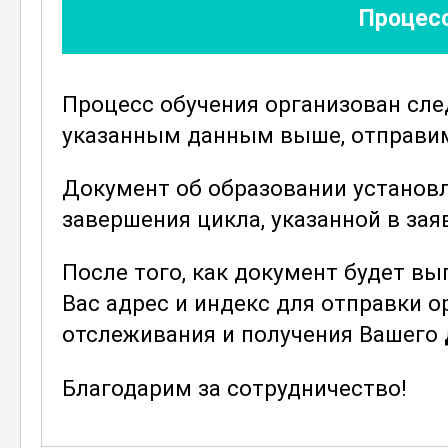
улучшить качество и эффективност
Процесс
Безопасность труда при работе с
с
стеклопластиковыми материалами
Процесс обучения организован сл
курса. Участники узнают о мерах 
указанным данным выше, отправим 
предотвращения травм и снижения 
себя использование защитной одеж
Документ об образовании установ
организацию рабочего места.
завершения цикла, указанной в зая
Контроль качества готовых издели
После того, как документ будет в
Участники научатся оценивать каче
Вас адрес и индекс для отправки 
возможные дефекты и принимать м
отслеживания и получения Вашего
аспектом является также знание с
которые применяются в данной об
Благодарим за сотрудничество!
Для успешного освоения курса пот
теоретическим знаниям, так и раз