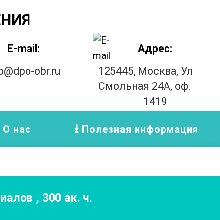
ЕНИЯ
E-mail:
Адрес:
fo@dpo-obr.ru
125445, Москва, Ул
Смольная 24А, оф.
1419
О нас
Полезная информация
риалов
,
300
ак. ч.